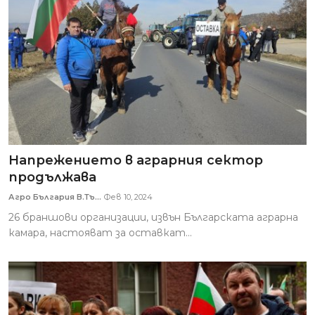
Напрежението в аграрния сектор
продължава
Агро България В.Тъ...
Фев 10, 2024
26 браншови организации, извън Българската аграрна
камара, настояват за оставкат...