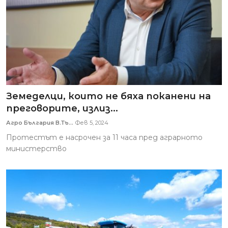
Земеделци, които не бяха поканени на
преговорите, излиз...
Агро България В.Тъ...
Фев 5, 2024
Протестът е насрочен за 11 часа пред аграрното
министерство