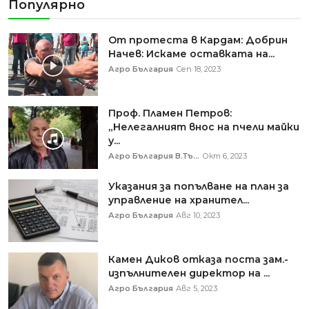
Популярно
От протеста в Кардам: Добрин
Начев: Искаме оставката на...
Агро България
Сеп 18, 2023
Проф. Пламен Петров:
„Нелегалният внос на пчели майки
у...
Агро България В.Тъ...
Окт 6, 2023
Указания за попълване на план за
управление на хранител...
Агро България
Авг 10, 2023
Камен Диков отказа поста зам.-
изпълнителен директор на ...
Агро България
Авг 5, 2023