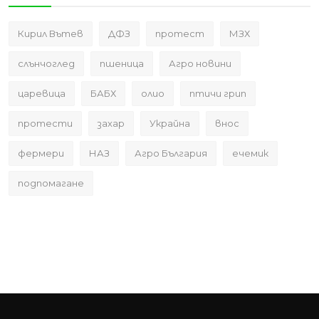
Кирил Вътев
ДФЗ
протест
МЗХ
слънчоглед
пшеница
Агро новини
царевица
БАБХ
олио
птичи грип
протести
захар
Украйна
внос
фермери
НАЗ
Агро България
ечемик
подпомагане