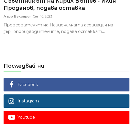
Съветникът на Кирил Вътев - Илия
Проданов, подава оставка
Агро България
Сеп 16, 2023
Председателят на Националната асоциация на
зърнопроизводителите, подава оставкат...
Последвай ни
Facebook
Instagram
Youtube