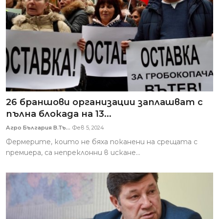
26 браншови организации заплашват с
пълна блокада на 13...
Агро България В.Тъ...
Фев 5, 2024
Фермерите, които не бяха поканени на срещата с
премиера, са непреклонни в искане...