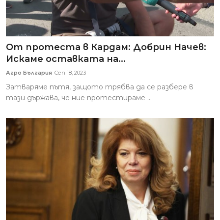
От протеста в Кардам: Добрин Начев:
Искаме оставката на...
Агро България
Сеп 18, 2023
Затваряме пътя, защото трябва да се разбере в
тази държава, че ние протестираме ...