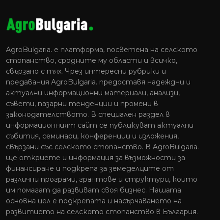
AgroBulgaria. e платформа, посветена на селското
стопанство, сродните му области и всичко,
свързано с тях. Чрез интересни рубрики и
предавания AgroBulgaria. предоставя надеждни и
актуални информационни материали, анализи,
съвети, пазарни тенденции и промени в
законодателството. В специален раздел в
информационният сайт се публикуват актуални
събития, семинари, конференции и изложения,
свързани със селското стопанство. В AgroBulgaria.
ще откриете и информация за възможности за
финансиране и подкрепа за земеделците от
различни програми, грантове и структури, които
им помагат да развиват своя бизнес. Нашата
основна цел е подкрепата и насърчаването на
развитието на селското стопанство в България.