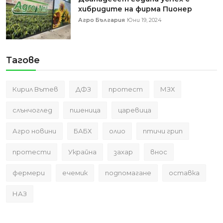
хибридите на фирма Пионер
Агро България
Юни 19, 2024
Тагове
Кирил Вътев
ДФЗ
протест
МЗХ
слънчоглед
пшеница
царевица
Агро новини
БАБХ
олио
птичи грип
протести
Украйна
захар
внос
фермери
ечемик
подпомагане
оставка
НАЗ