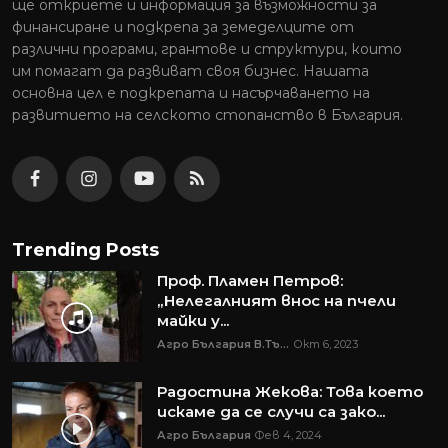
ще откриете и информация за възможности за
финансиране и подкрепа за земеделците от
различни програми, грантове и структури, които
им помагат да развиват своя бизнес. Нашата
основна цел е подкрепата и насърчаването на
развитието на селското стопанство в България.
Trending Posts
Проф. Пламен Петров:
„Нелегалният внос на пчели
майки у...
Агро България В.Тъ...
Окт 6, 2023
Радостина Жекова: Това което
искаме да се случи са зако...
Агро България
Фев 4, 2024