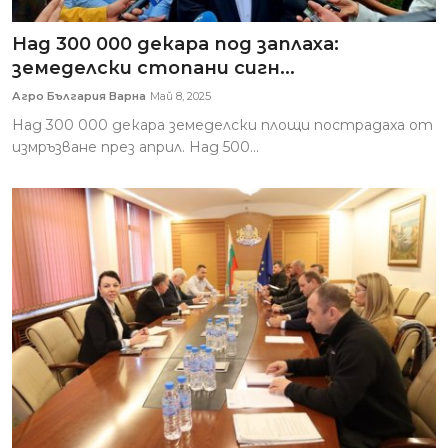
Над 300 000 декара под заплаха:
земеделски стопани сигн...
Агро България Варна
Май 8, 2025
Над 300 000 декара земеделски площи пострадаха от
измръзване през април. Над 500...