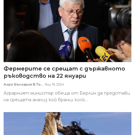
Фермерите се срещат с държавното
ръководство на 22 януари
Агро България В.Тъ...
Яну 19, 2024
Аграрният министър обеща от Берлин да представи
на срещата анализ кой бранш колк...