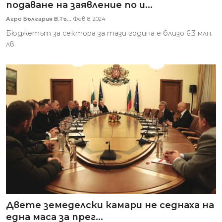
подаване на заявление по и...
Агро България В.Тъ...
Фев 8, 2024
Бюджетът за сектора за тази година е близо 6,3 млн.
лв.
Двете земеделски камари не седнаха на
една маса за прег...