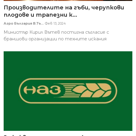
Производителите на гъби, черупкови
плодове и трапезни к...
Агро България В.Тъ...
Фев 13, 2024
Министър Кирил Вътев постигна съгласие с
браншови организации по техните искания