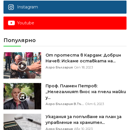
Instagram
Youtube
Популярно
От протеста в Кардам: Добрин
Начев: Искаме оставката на...
Агро България
Сеп 18, 2023
Проф. Пламен Петров:
„Нелегалният внос на пчели майки
у...
Агро България В.Тъ...
Окт 6, 2023
Указания за попълване на план за
управление на хранител...
Агро България
Авг 10, 2023