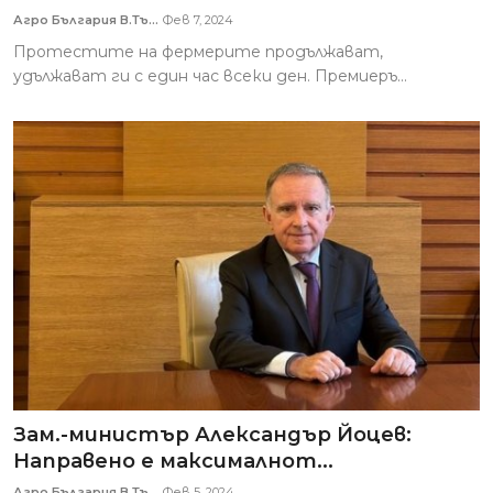
Агро България В.Тъ...
Фев 7, 2024
Протестите на фермерите продължават,
удължават ги с един час всеки ден. Премиеръ...
Зам.-министър Александър Йоцев:
Направено е максималнот...
Агро България В.Тъ...
Фев 5, 2024