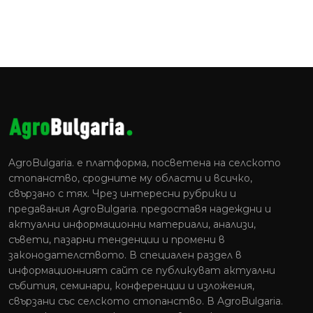
AgroBulgaria. e платформа, посветена на селското
стопанство, сродните му области и всичко,
свързано с тях. Чрез интересни рубрики и
предавания AgroBulgaria. предоставя надеждни и
актуални информационни материали, анализи,
съвети, пазарни тенденции и промени в
законодателството. В специален раздел в
информационният сайт се публикуват актуални
събития, семинари, конференции и изложения,
свързани със селското стопанство. В AgroBulgaria.