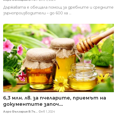
Държавата е обещала помощ за дребните и средните
зърнопроизводители – до 600 ха ...
6,3 млн. лв. за пчеларите, приемът на
документите започ...
Агро България В.Тъ...
Фев 1, 2024