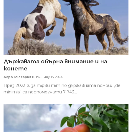
Държавата обърна внимание и на
конете
Агро България В.Тъ...
Яну 15, 2024
През 2023 г. за първи път по държавната помощ „de
minimis“ са подпомогнати 7 743...