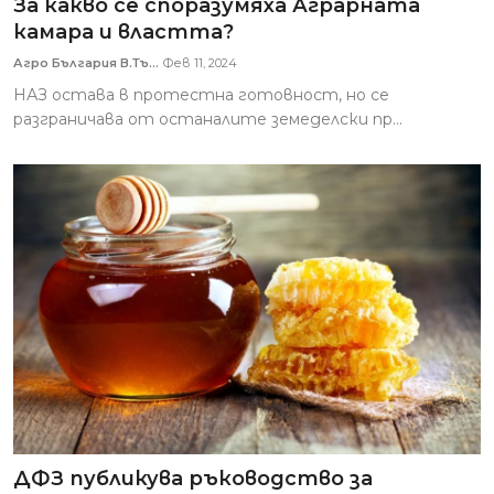
За какво се споразумяха Аграрната
камара и властта?
Агро България В.Тъ...
Фев 11, 2024
НАЗ остава в протестна готовност, но се
разграничава от останалите земеделски пр...
ДФЗ публикува ръководство за