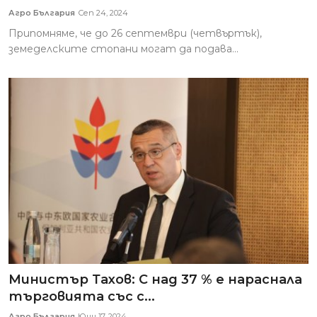
Агро България
Сеп 24, 2024
Припомняме, че до 26 септември (четвъртък),
земеделските стопани могат да подава...
Министър Тахов: С над 37 % е нараснала
търговията със с...
Агро България
Юни 17, 2024