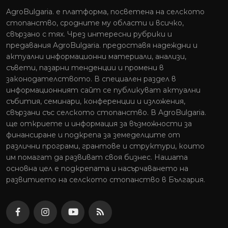
AgroBulgaria. e платформа, посветена на селското
стопанство, сродните му области и всичко,
свързано с тях. Чрез интересни рубрики и
предавания AgroBulgaria. предоставя надеждни и
актуални информационни материали, анализи,
съвети, пазарни тенденции и промени в
законодателството. В специален раздел в
информационният сайт се публикуват актуални
събития, семинари, конференции и изложения,
свързани със селското стопанство. В AgroBulgaria.
ще откриете и информация за възможности за
финансиране и подкрепа за земеделците от
различни програми, грантове и структури, които
им помагат да развиват своя бизнес. Нашата
основна цел е подкрепата и насърчаването на
развитието на селското стопанство в България.