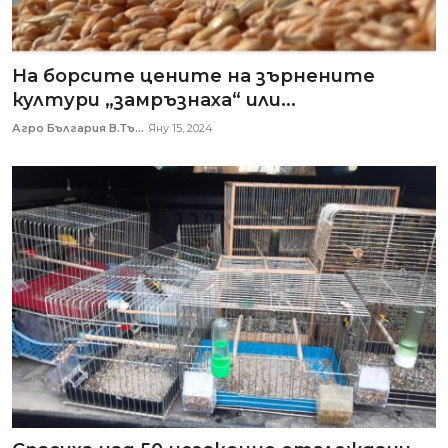
На борсите цените на зърнените
култури „замръзнаха“ или...
Агро България В.Тъ...
Яну 15, 2024