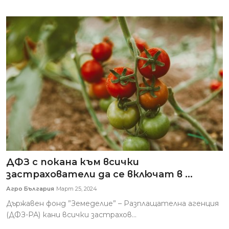
ДФЗ с покана към всички
застрахователи да се включат в ...
Агро България
Март 25, 2024
Държавен фонд ”Земеделие” – Разплащателна агенция
(ДФЗ-РА) кани всички застрахов...