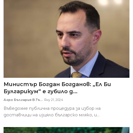
Министър Богдан Богданов: „Ел Би
Булгарикум“ е губило д...
Агро България В.Тъ...
Яну 21, 2024
Въведохме публична процедура за избор на
доставчици на изцяло българско мляко, и...