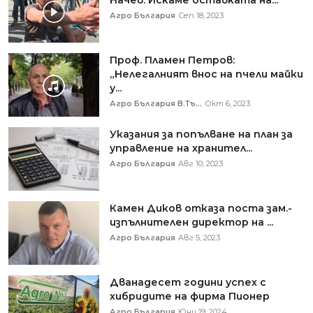
Агро България
Сеп 18, 2023
Проф. Пламен Петров:
„Нелегалният внос на пчели майки
у...
Агро България В.Тъ...
Окт 6, 2023
Указания за попълване на план за
управление на хранител...
Агро България
Авг 10, 2023
Камен Диков отказа поста зам.-
изпълнителен директор на ...
Агро България
Авг 5, 2023
Дванадесет години успех с
хибридите на фирма Пионер
Агро България
Юни 19, 2024