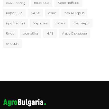
слънчоглед
пшеница
Агро новини
царевица
БАБХ
олио
птичи грип
протести
Украйна
захар
фермери
внос
оставка
НАЗ
Агро България
ечемик