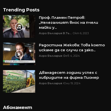
Trending Posts
Проф. Пламен Петров:
„Нелегалният внос на пчели
майки у...
Агро България В.Тъ...
Окт 6, 2023
Радостина Жекова: Това което
искаме да се случи са зако...
Агро България
Фев 4, 2024
Дванадесет години успех с
хибридите на фирма Пионер
Агро България
Юни 19, 2024
Абонамент