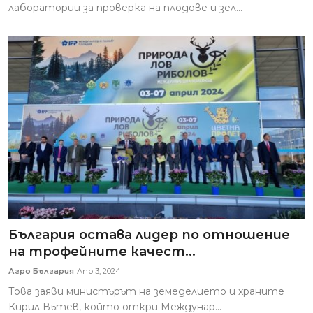
лаборатории за проверка на плодове и зел...
България остава лидер по отношение
на трофейните качест...
Агро България
Апр 3, 2024
Това заяви министърът на земеделието и храните
Кирил Вътев, който откри Междунар...