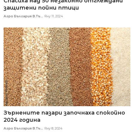
Спасиха над 50 незаконно отглеждани
защитени пойни птици
Агро България В.Тъ...
Яну 11, 2024
Зърнените пазари започнаха спокойно
2024 година
Агро България В.Тъ...
Яну 8, 2024