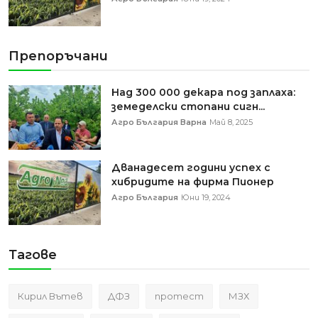
Препоръчани
Над 300 000 декара под заплаха:
земеделски стопани сигн...
Агро България Варна
Май 8, 2025
Дванадесет години успех с
хибридите на фирма Пионер
Агро България
Юни 19, 2024
Тагове
Кирил Вътев
ДФЗ
протест
МЗХ