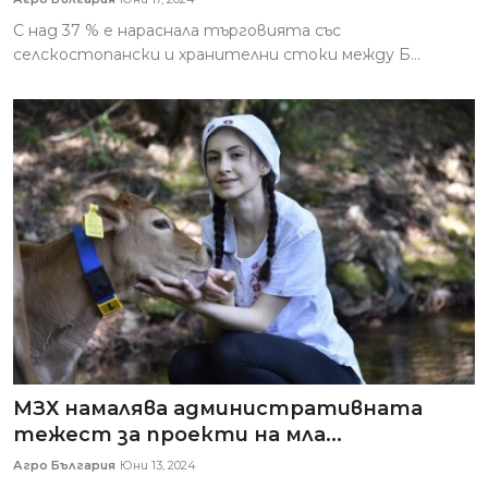
С над 37 % е нараснала търговията със
селскостопански и хранителни стоки между Б...
МЗХ намалява административната
тежест за проекти на мла...
Агро България
Юни 13, 2024