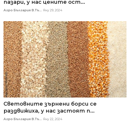
пазари, у нас цените ост...
Агро България В.Тъ...
Яну 29, 2024
Световните зърнени борси се
раздвижиха, у нас застоят п...
Агро България В.Тъ...
Яну 22, 2024