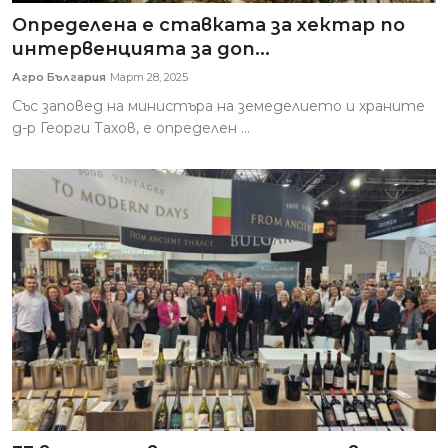
Определена е ставката за хектар по
интервенцията за доп...
Агро България
Март 28, 2025
Със заповед на министъра на земеделието и храните
д-р Георги Тахов, е определен ...