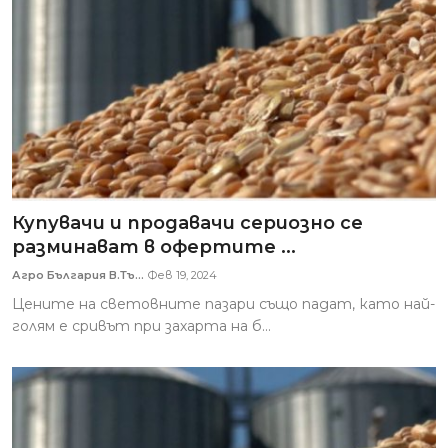
Купувачи и продавачи сериозно се
разминават в офертите ...
Агро България В.Тъ...
Фев 19, 2024
Цените на световните пазари също падат, като най-
голям е сривът при захарта на б...