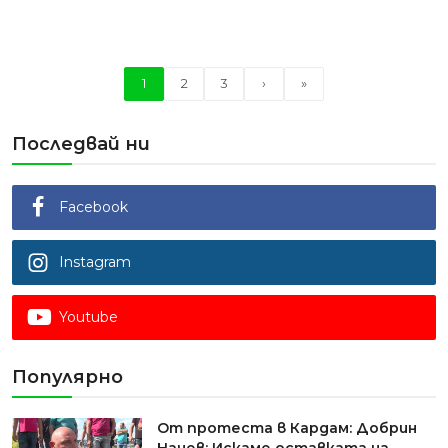
1
2
3
›
»
Последвай ни
Facebook
Instagram
Youtube
Популярно
От протеста в Кардам: Добрин
Начев: Искаме оставката на...