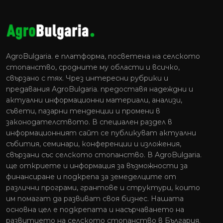
AgroBulgaria. e платформа, посветена на селското
стопанство, сродните му области и всичко,
свързано с тях. Чрез интересни рубрики и
предавания AgroBulgaria. предоставя надеждни и
актуални информационни материали, анализи,
съвети, пазарни тенденции и промени в
законодателството. В специален раздел в
информационният сайт се публикуват актуални
събития, семинари, конференции и изложения,
свързани със селското стопанство. В AgroBulgaria.
ще откриете и информация за възможности за
финансиране и подкрепа за земеделците от
различни програми, грантове и структури, които
им помагат да развиват своя бизнес. Нашата
основна цел е подкрепата и насърчаването на
развитието на селското стопанство в България.