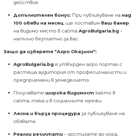
действие.
Допълнителен бонус:
При публикуване на
над
100 обяви на месец
, ще поставим
ваш банер
на видимо място в сайта
AgroBulgaria.bg
–
напълно безплатно за вас.
Защо да изберете "Агро Оказион":
AgroBulgaria.bg
е утвърден агро портал с
растяща аудитория от професионалисти и
предприемачи в земеделието.
Получавате
широка видимост
както в
сайта, така и в социалните мрежи.
Лесна и бърза процедура
за публикуване на
обявата.
Реални резултати
– достигате до хора,