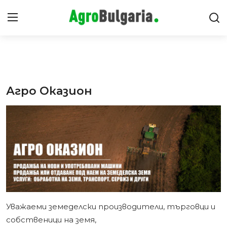
Видео Ревюта
Агро Оказион
Интервюта
Предавания
Новини
Съвети
Уважаеми земеделски производители, търговци и
собственици на земя,