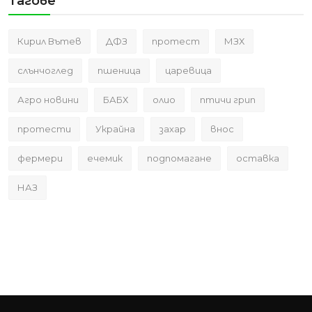
Тагове
Кирил Вътев
ДФЗ
протест
МЗХ
слънчоглед
пшеница
царевица
Агро новини
БАБХ
олио
птичи грип
протести
Украйна
захар
внос
фермери
ечемик
подпомагане
оставка
НАЗ