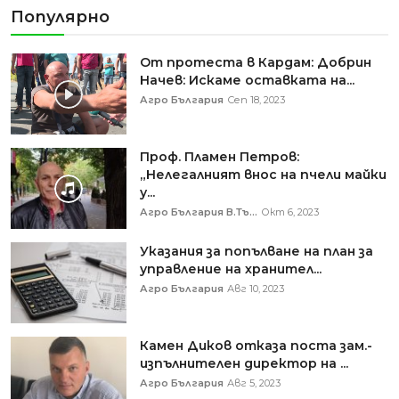
Популярно
От протеста в Кардам: Добрин
Начев: Искаме оставката на...
Агро България
Сеп 18, 2023
Проф. Пламен Петров:
„Нелегалният внос на пчели майки
у...
Агро България В.Тъ...
Окт 6, 2023
Указания за попълване на план за
управление на хранител...
Агро България
Авг 10, 2023
Камен Диков отказа поста зам.-
изпълнителен директор на ...
Агро България
Авг 5, 2023