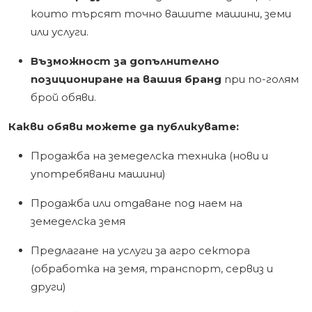
които търсят точно вашите машини, земи
или услуги.
Възможност за допълнително
позициониране на вашия бранд
при по-голям
брой обяви.
Какви обяви можете да публикувате:
Продажба на земеделска техника (нови и
употребявани машини)
Продажба или отдаване под наем на
земеделска земя
Предлагане на услуги за агро сектора
(обработка на земя, транспорт, сервиз и
други)