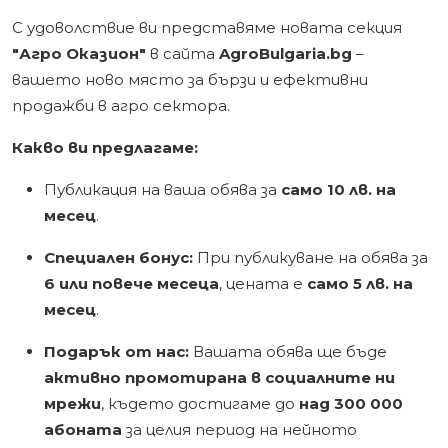
С удоволствие ви представяме новата секция
"Агро Оказион"
в сайта
AgroBulgaria.bg
–
вашето ново място за бързи и ефективни
продажби в агро сектора.
Какво ви предлагаме:
Публикация на ваша обява за
само 10 лв. на
месец
.
Специален бонус:
При публикуване на обява за
6 или повече месеца
, цената е
само 5 лв. на
месец
.
Подарък от нас:
Вашата обява ще бъде
активно промотирана в социалните ни
мрежи
, където достигаме до
над 300 000
абоната
за целия период на нейното