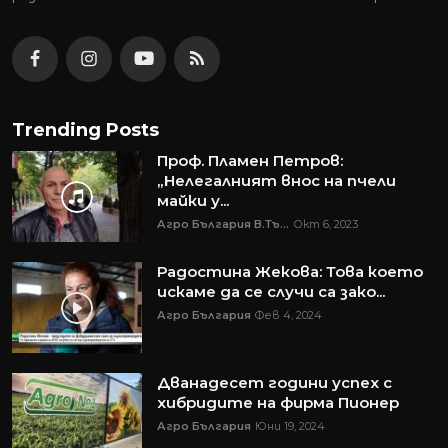
Trending Posts
Проф. Пламен Петров:
„Нелегалният внос на пчели
майки у...
Агро България В.Тъ...
Окт 6, 2023
Радостина Жекова: Това което
искаме да се случи са зако...
Агро България
Фев 4, 2024
Дванадесет години успех с
хибридите на фирма Пионер
Агро България
Юни 19, 2024