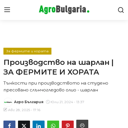
Видео Ревюта
Интервюта
За фермите и хората
Производство на шарлан |
Предавания
ЗА ФЕРМИТЕ И ХОРАТА
Новини
Тънкости при производството на студено
пресовано слънчогледово олио - шарлан
Съвети
Агро България
Юли 21, 2024 - 13:37
Авг 28, 2025 - 17:16