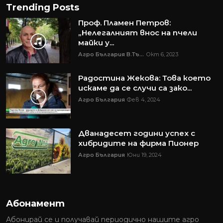
Trending Posts
Проф. Пламен Петров:
„Нелегалният внос на пчели
майки у...
Агро България В.Тъ...
Окт 6, 2023
Радостина Жекова: Това което
искаме да се случи са зако...
Агро България
Фев 4, 2024
Дванадесет години успех с
хибридите на фирма Пионер
Агро България
Юни 19, 2024
Абонамент
Абонирай се и получавай периодично нашите агро