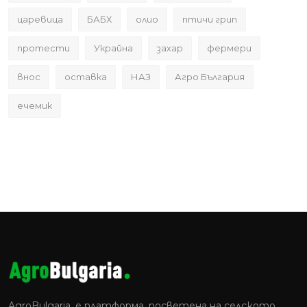
царевица
БАБХ
олио
птичи грип
протести
Украйна
захар
фермери
внос
оставка
НАЗ
Агро България
ечемик
AgroBulgaria. e платформа, посветена на селското