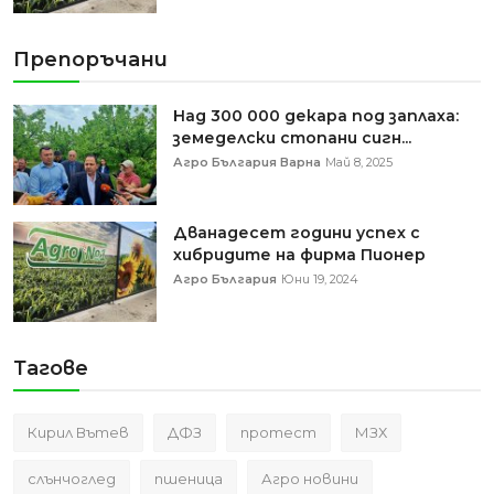
Препоръчани
Над 300 000 декара под заплаха:
земеделски стопани сигн...
Агро България Варна
Май 8, 2025
Дванадесет години успех с
хибридите на фирма Пионер
Агро България
Юни 19, 2024
Тагове
Кирил Вътев
ДФЗ
протест
МЗХ
слънчоглед
пшеница
Агро новини