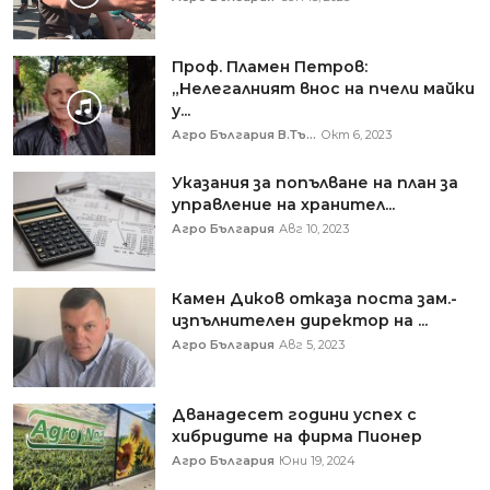
Проф. Пламен Петров:
„Нелегалният внос на пчели майки
у...
Агро България В.Тъ...
Окт 6, 2023
Указания за попълване на план за
управление на хранител...
Агро България
Авг 10, 2023
Камен Диков отказа поста зам.-
изпълнителен директор на ...
Агро България
Авг 5, 2023
Дванадесет години успех с
хибридите на фирма Пионер
Агро България
Юни 19, 2024