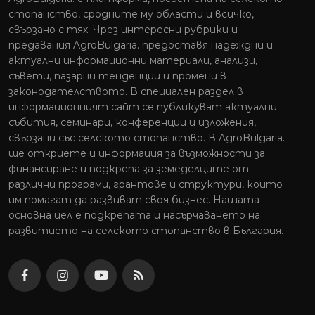
стопанство, сродните му области и всичко,
свързано с тях. Чрез интересни рубрики и
предавания AgroBulgaria. предоставя надеждни и
актуални информационни материали, анализи,
съвети, пазарни тенденции и промени в
законодателството. В специален раздел в
информационният сайт се публикуват актуални
събития, семинари, конференции и изложения,
свързани със селското стопанство. В AgroBulgaria.
ще откриете и информация за възможности за
финансиране и подкрепа за земеделците от
различни програми, грантове и структури, които
им помагат да развиват своя бизнес. Нашата
основна цел е подкрепата и насърчаването на
развитието на селското стопанство в България.