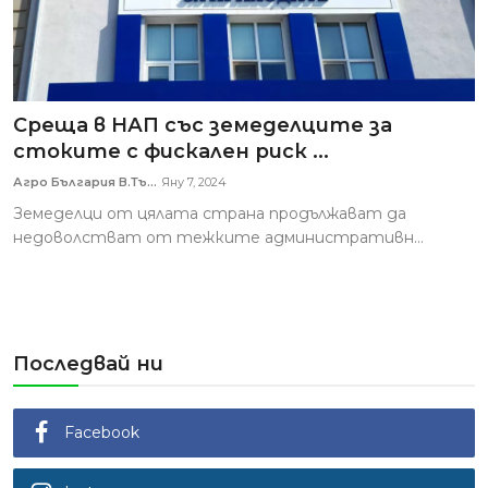
Среща в НАП със земеделците за
стоките с фискален риск ...
Агро България В.Тъ...
Яну 7, 2024
Земеделци от цялата страна продължават да
недоволстват от тежките административн...
Последвай ни
Facebook