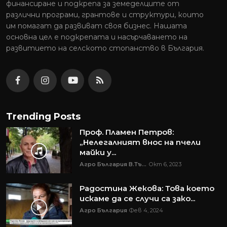
финансиране и подкрепа за земеделците от
различни програми, грантове и структури, които
им помагат да развиват своя бизнес. Нашата
основна цел е подкрепата и насърчаването на
развитието на селското стопанство в България.
Trending Posts
Проф. Пламен Петров:
„Нелегалният внос на пчели
майки у...
Агро България В.Тъ...
Окт 6, 2023
Радостина Жекова: Това което
искаме да се случи са зако...
Агро България
Фев 4, 2024