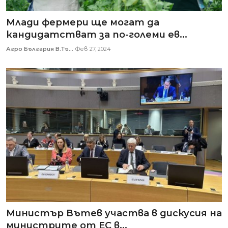
Млади фермери ще могат да
кандидатстват за по-големи ев...
Агро България В.Тъ...
Фев 27, 2024
Министър Вътев участва в дискусия на
министрите от ЕС в...