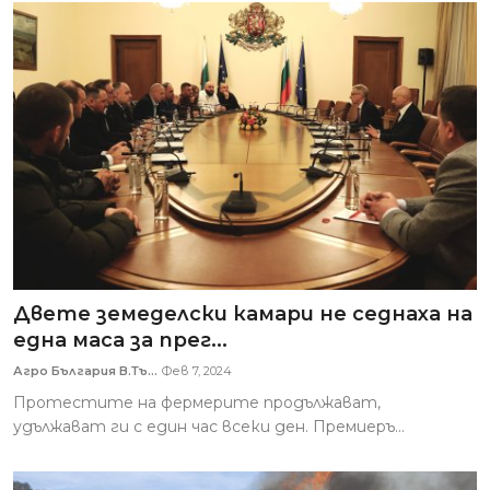
Двете земеделски камари не седнаха на
една маса за прег...
Агро България В.Тъ...
Фев 7, 2024
Протестите на фермерите продължават,
удължават ги с един час всеки ден. Премиеръ...