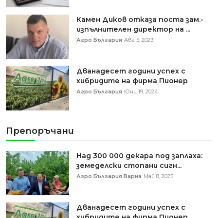
Камен Диков отказа поста зам.-
изпълнителен директор на ...
Агро България
Авг 5, 2023
Дванадесет години успех с
хибридите на фирма Пионер
Агро България
Юни 19, 2024
Препоръчани
Над 300 000 декара под заплаха:
земеделски стопани сигн...
Агро България Варна
Май 8, 2025
Дванадесет години успех с
хибридите на фирма Пионер