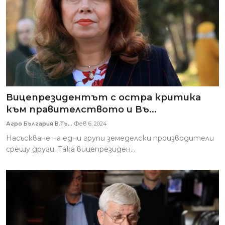
Вицепрезидентът с остра критика
към правителството и Въ...
Агро България В.Тъ...
Фев 6, 2024
Насъскване на едни групи земеделски производители
срещу други. Така вицепрезиден...