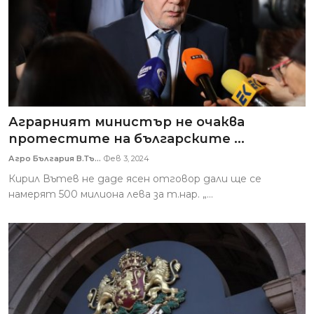
Аграрният министър не очаква
протестите на българските ...
Агро България В.Тъ...
Фев 3, 2024
Кирил Вътев не даде ясен отговор дали ще се
намерят 500 милиона лева за т.нар. „...