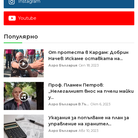
Instagram
Youtube
Популярно
От протеста в Кардам: Добрин
Начев: Искаме оставката на...
Агро България
Сеп 18, 2023
Проф. Пламен Петров:
„Нелегалният внос на пчели майки
у...
Агро България В.Тъ...
Окт 6, 2023
Указания за попълване на план за
управление на хранител...
Агро България
Авг 10, 2023