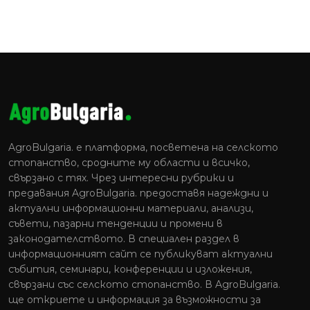
AgroBulgaria. e платформа, посветена на селското
стопанство, сродните му области и всичко,
свързано с тях. Чрез интересни рубрики и
предавания AgroBulgaria. предоставя надеждни и
актуални информационни материали, анализи,
съвети, пазарни тенденции и промени в
законодателството. В специален раздел в
информационният сайт се публикуват актуални
събития, семинари, конференции и изложения,
свързани със селското стопанство. В AgroBulgaria.
ще откриете и информация за възможности за