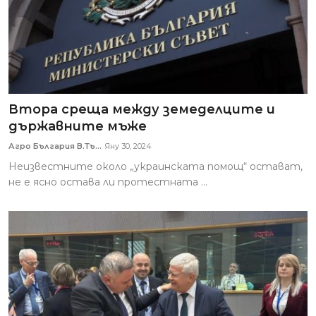
Втора среща между земеделците и
държавните мъже
Агро България В.Тъ...
Яну 30, 2024
Неизвестните около „украинската помощ“ остават,
не е ясно остава ли протестната ...