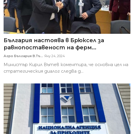
България настоява в Брюксел за
равнопоставеност на ферм...
Агро България В.Тъ...
Яну 24, 2024
Министър Кирил Вътев коментира, че основна цел на
стратегическия диалог следва д...