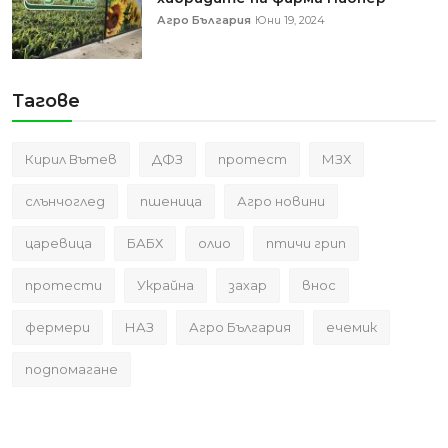
Агро България
Юни 19, 2024
Тагове
Кирил Вътев
ДФЗ
протест
МЗХ
слънчоглед
пшеница
Агро новини
царевица
БАБХ
олио
птичи грип
протести
Украйна
захар
внос
фермери
НАЗ
Агро България
ечемик
подпомагане