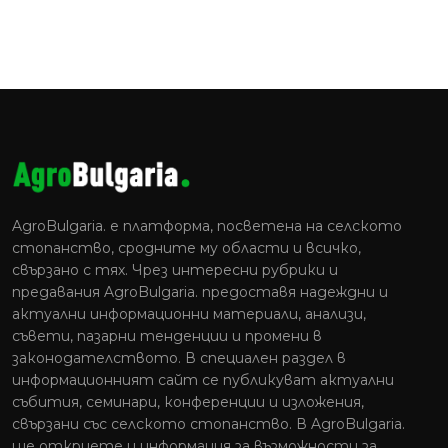
AgroBulgaria. e платформа, посветена на селското
стопанство, сродните му области и всичко,
свързано с тях. Чрез интересни рубрики и
предавания AgroBulgaria. предоставя надеждни и
актуални информационни материали, анализи,
съвети, пазарни тенденции и промени в
законодателството. В специален раздел в
информационният сайт се публикуват актуални
събития, семинари, конференции и изложения,
свързани със селското стопанство. В AgroBulgaria.
ще откриете и информация за възможности за