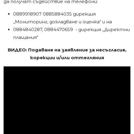
да получат съдействие на телефони:
0889918907 0885884035 дирекция
„Мониторинг, докладване и оценка“ и на
0884840287, 0884470659 - дирекция „Директни
плащания“
ВИДЕО: Подаване на заявление за несъгласие,
корекции и/или оттегляния