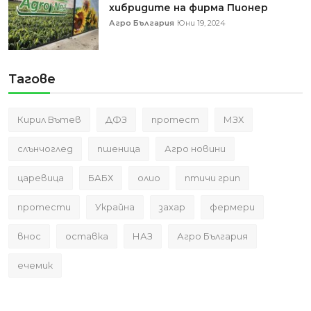
хибридите на фирма Пионер
Агро България
Юни 19, 2024
Тагове
Кирил Вътев
ДФЗ
протест
МЗХ
слънчоглед
пшеница
Агро новини
царевица
БАБХ
олио
птичи грип
протести
Украйна
захар
фермери
внос
оставка
НАЗ
Агро България
ечемик