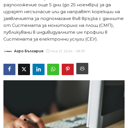
разположение още 5 дни (до 25 ноември) за да
изразят несъгласие или да направят корекции на
заявленията за подпомагане във връзка с данните
от Системата за мониторинг на площ (СМП),
публикувани в индивидуалните им профили в
Системата за електронни услуги (СЕУ).
Агро България
Ное 21, 2024 - 08:57