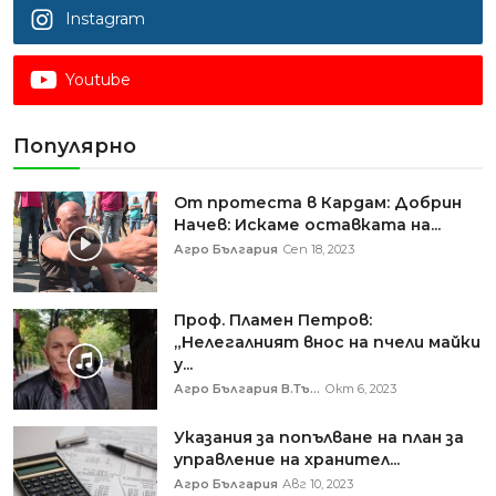
Instagram
Youtube
Популярно
От протеста в Кардам: Добрин
Начев: Искаме оставката на...
Агро България
Сеп 18, 2023
Проф. Пламен Петров:
„Нелегалният внос на пчели майки
у...
Агро България В.Тъ...
Окт 6, 2023
Указания за попълване на план за
управление на хранител...
Агро България
Авг 10, 2023