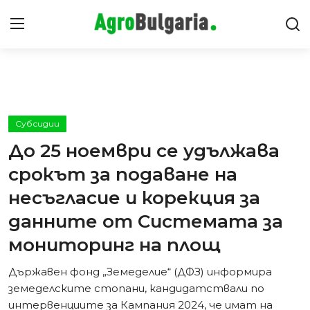
Видео Ревюта
Интервюта
Субсидии
До 25 ноември се удължава
Предавания
срокът за подаване на
Новини
несъгласие и корекция за
данните от Системата за
Съвети
мониторинг на площ
Държавен фонд „Земеделие“ (ДФЗ) информира
земеделските стопани, кандидатствали по
интервенциите за Кампания 2024, че имат на