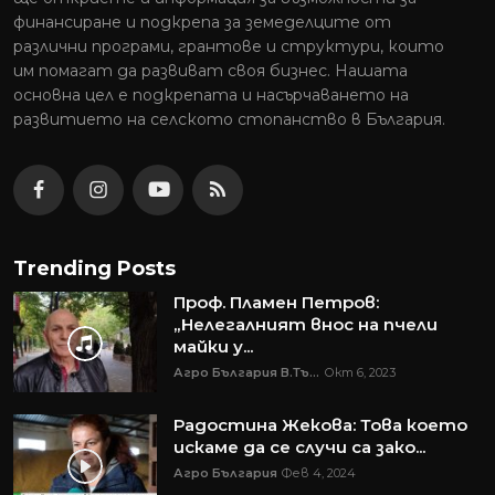
финансиране и подкрепа за земеделците от
различни програми, грантове и структури, които
им помагат да развиват своя бизнес. Нашата
основна цел е подкрепата и насърчаването на
развитието на селското стопанство в България.
Trending Posts
Проф. Пламен Петров:
„Нелегалният внос на пчели
майки у...
Агро България В.Тъ...
Окт 6, 2023
Радостина Жекова: Това което
искаме да се случи са зако...
Агро България
Фев 4, 2024