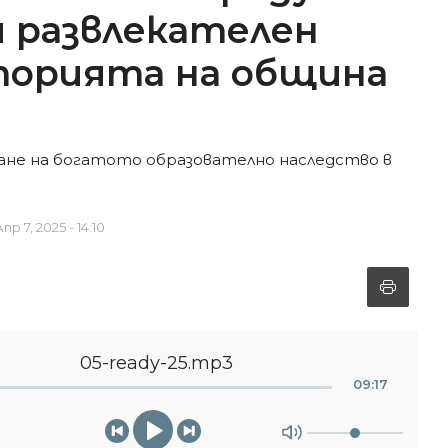
и развлекателен
торията на община
ване на богатото образователно наследство в
пр 7, 2025 - 14:10
05-ready-25.mp3
09
:
17