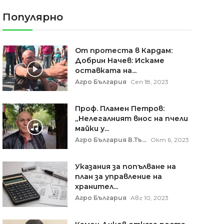
Популярно
От протеста в Кардам:
Добрин Начев: Искаме
оставката на...
Агро България
Сеп 18, 2023
Проф. Пламен Петров:
„Нелегалният внос на пчели
майки у...
Агро България В.Тъ...
Окт 6, 2023
Указания за попълване на
план за управление на
хранител...
Агро България
Авг 10, 2023