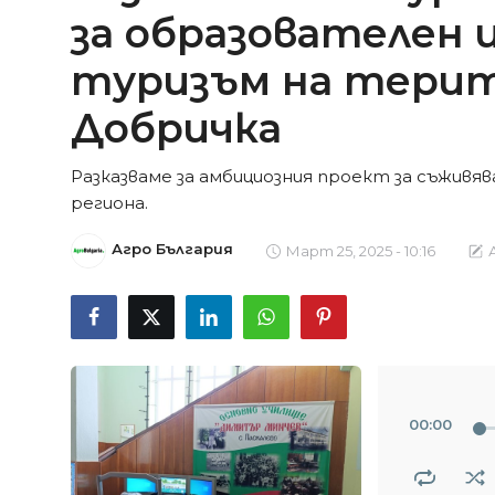
за образователен 
туризъм на тери
Добричка
Разказваме за амбициозния проект за съживя
региона.
Агро България
Март 25, 2025 - 10:16
А
00
:
00