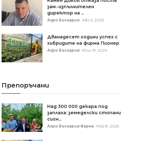
Камен Диков отказа поста
зам.-изпълнителен
директор на ...
Агро България
Авг 5, 2023
Дванадесет години успех с
хибридите на фирма Пионер
Агро България
Юни 19, 2024
Препоръчани
Над 300 000 декара под
заплаха: земеделски стопани
сигн...
Агро България Варна
Май 8, 2025