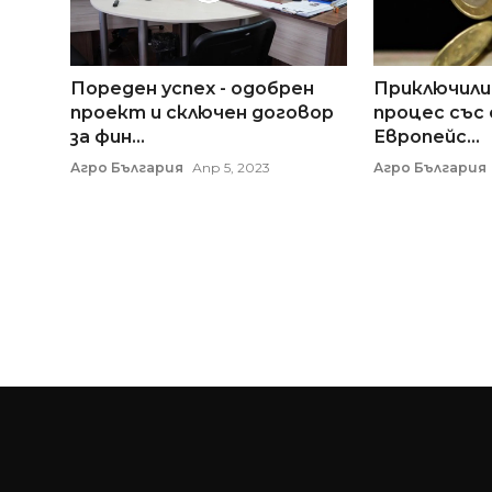
Пореден успех - одобрен
Приключили
проект и сключен договор
процес със
за фин...
Европейс...
Агро България
Апр 5, 2023
Агро България