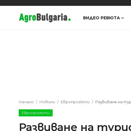
ВИДЕО РЕВЮТА
Видео Ревюта
Интервюта
Предавания
Новини
Съвети
Начало
Новини
Европроекти
Развиване на ту
Европроекти
Развиване на тур