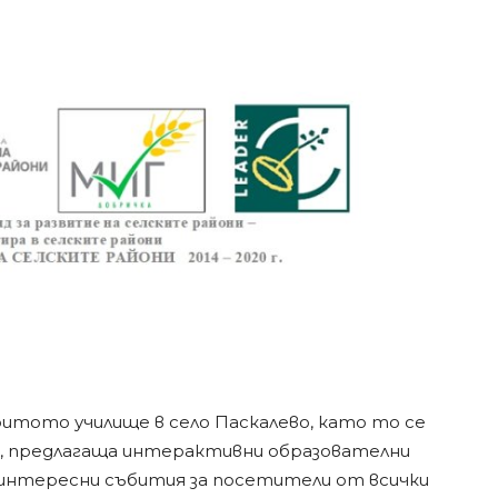
ритото училище в село Паскалево, като то се
, предлагаща интерактивни образователни
 интересни събития за посетители от всички