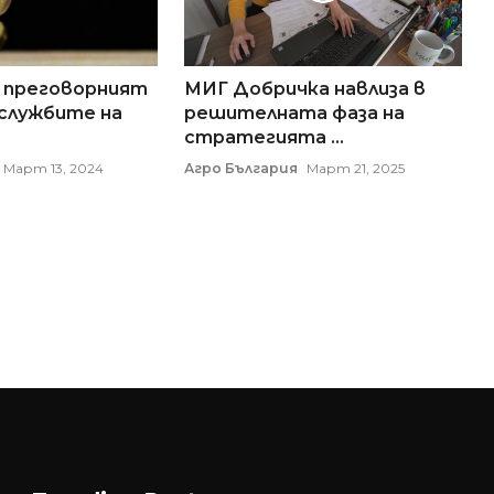
 преговорният
МИГ Добричка навлиза в
 службите на
решителната фаза на
стратегията ...
Март 13, 2024
Агро България
Март 21, 2025