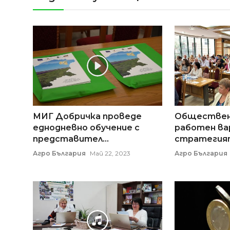
МИГ Добричка проведе
Обществен
еднодневно обучение с
работен ва
представител...
стратегията
Агро България
Май 22, 2023
Агро България