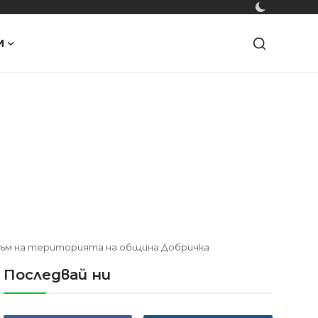
И
зъм на територията на община Добричка
Последвай ни