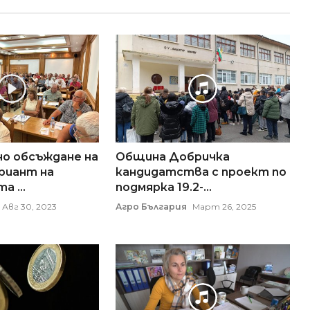
о обсъждане на
Община Добричка
риант на
кандидатства с проект по
 ...
подмярка 19.2-...
Авг 30, 2023
Агро България
Март 26, 2025