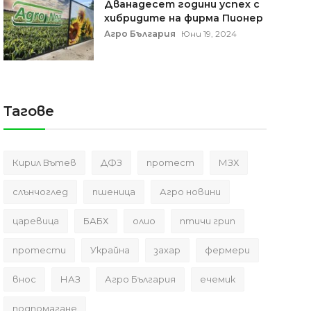
Дванадесет години успех с
хибридите на фирма Пионер
Агро България
Юни 19, 2024
Тагове
Кирил Вътев
ДФЗ
протест
МЗХ
слънчоглед
пшеница
Агро новини
царевица
БАБХ
олио
птичи грип
протести
Украйна
захар
фермери
внос
НАЗ
Агро България
ечемик
подпомагане