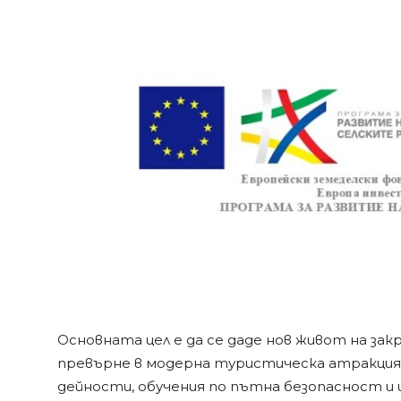
Основната цел е да се даде нов живот на зак
превърне в модерна туристическа атракция
дейности, обучения по пътна безопасност и