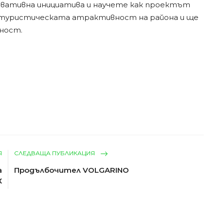
овативна инициатива и научете как проектът
туристическата атрактивност на района и ще
ност.
Я
СЛЕДВАЩА ПУБЛИКАЦИЯ
а
Продълбочител VOLGARINO
Х