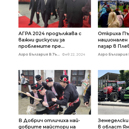
АГРА 2024 продължава с
Откриха П
важни дискусии за
национален
проблемите пре...
пазар в Пле
Агро България В.Тъ...
Фев 22, 2024
Агро България
В Добрич отличиха най-
Земеделски
добрите майстори на
в област Ям