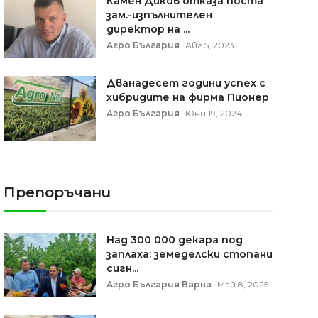
Камен Диков отказа поста
зам.-изпълнителен
директор на ...
Агро България
Авг 5, 2023
Дванадесет години успех с
хибридите на фирма Пионер
Агро България
Юни 19, 2024
Препоръчани
Над 300 000 декара под
заплаха: земеделски стопани
сигн...
Агро България Варна
Май 8, 2025