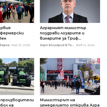
ървия
Аграрният министър
 фермерски
поздрави лозарите и
вен
винарите за Триф...
 Варна
Май 10, 2025
Агро България В.Тъ...
Фев 14, 2024
 производители
Министърът на
бол на
земеделието открива Агра