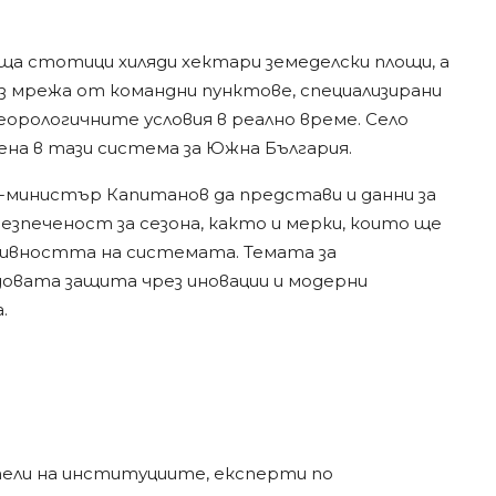
ща стотици хиляди хектари земеделски площи, а
 мрежа от командни пунктове, специализирани
орологичните условия в реално време. Село
на в тази система за Южна България.
-министър Капитанов да представи и данни за
зпеченост за сезона, както и мерки, които ще
ивността на системата. Темата за
овата защита чрез иновации и модерни
.
ли на институциите, експерти по