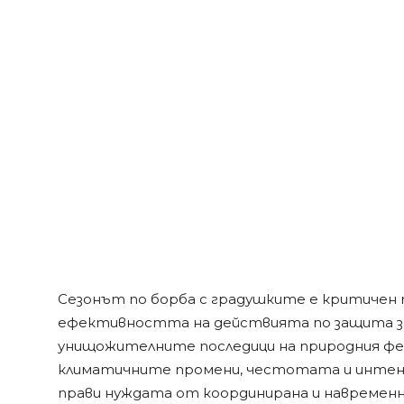
Сезонът по борба с градушките е критичен 
ефективността на действията по защита з
унищожителните последици на природния фен
климатичните промени, честотата и инте
прави нуждата от координирана и навременн