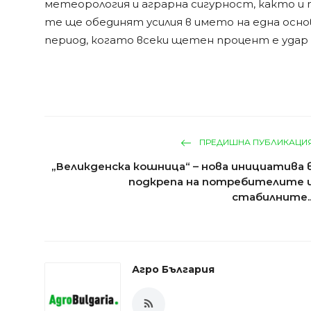
метеорология и аграрна сигурност, както и 
те ще обединят усилия в името на една основ
период, когато всеки щетен процент е удар 
ПРЕДИШНА ПУБЛИКАЦИ
„Великденска кошница“ – нова инициатива 
подкрепа на потребителите 
стабилните..
Агро България