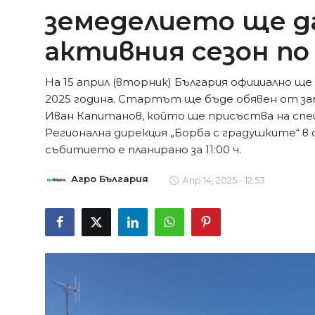
земеделието ще д
активния сезон п
На 15 април (вторник) България официално ще
2025 година. Стартът ще бъде обявен от з
Иван Капитанов, който ще присъства на спе
Регионална дирекция „Борба с градушките“ в с
събитието е планирано за 11:00 ч.
Агро България
Апр 14, 2025 - 12:53