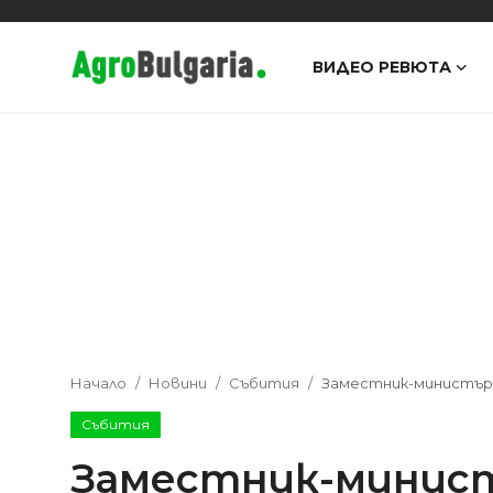
ВИДЕО РЕВЮТА
Видео Ревюта
Интервюта
Предавания
Новини
Съвети
Начало
Новини
Събития
Заместник-министъръ
Събития
Заместник-минис