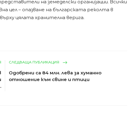
представители на земеделски организации. Всички
на цел – опазване на българската реколта в
върху цялата хранителна верига.
Я
СЛЕДВАЩА ПУБЛИКАЦИЯ
в
Одобрени са 84 млн. лева за хуманно
и
отношение към свине и птици
.