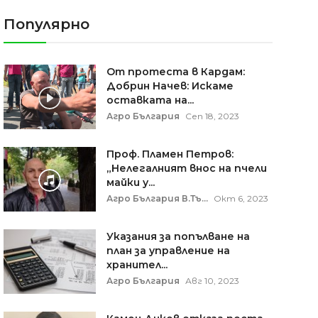
Популярно
От протеста в Кардам:
Добрин Начев: Искаме
оставката на...
Агро България
Сеп 18, 2023
Проф. Пламен Петров:
„Нелегалният внос на пчели
майки у...
Агро България В.Тъ...
Окт 6, 2023
Указания за попълване на
план за управление на
хранител...
Агро България
Авг 10, 2023