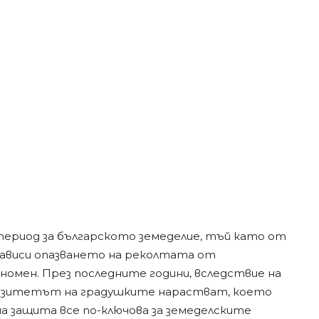
период за българското земеделие, тъй като от
ависи опазването на реколтата от
омен. През последните години, вследствие на
нзитетът на градушките нарастват, което
а защита все по-ключова за земеделските