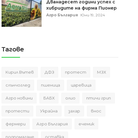
Дванадесет години успех с
хибридите на фирма Пионер
Агро България
Юни 19, 2024
Тагове
Кирил Вътев
ДФЗ
протест
МЗХ
слънчоглед
пшеница
царевица
Агро новини
БАБХ
олио
птичи грип
протести
Украйна
захар
внос
фермери
Агро България
ечемик
подпомагане
оставка