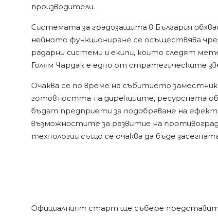
производители.
Системата за градозащита в България обхва
нейното функциониране се осъществява чрез
радарни системи и екипи, които следят мете
Голям Чардак е едно от стратегическите зве
Очаква се по време на събитието заместник
готовността на дирекциите, ресурсната обе
бъдат предприети за подобряване на ефект
възможностите за развитие на противоград
технологии също се очаква да бъде засегната
Официалният старт ще събере представите