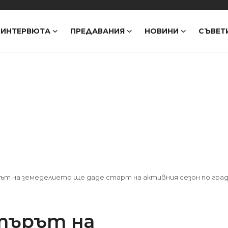
ИНТЕРВЮТА
ПРЕДАВАНИЯ
НОВИНИ
СЪВЕТ
т на земеделието ще даде старт на активния сезон по гр
търът на