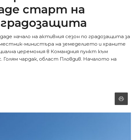
аде старт на
о градозащита
 даде начало на активния сезон по градозащита за
аместник-министъра на земеделието и храните
циална церемония в Командния пункт към
. Голям чардак, област Пловдив. Началото на