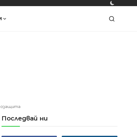
И
адозащита
Последвай ни