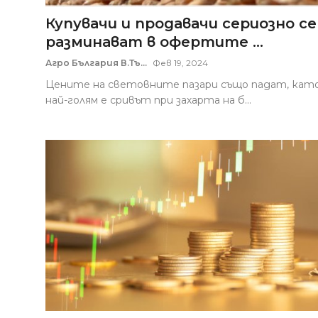
Купувачи и продавачи сериозно се
разминават в офертите ...
Агро България В.Тъ...
Фев 19, 2024
Цените на световните пазари също падат, кат
най-голям е сривът при захарта на б...