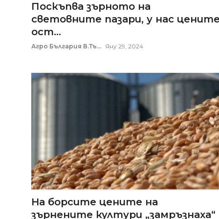
Поскъпва зърното на
световните пазари, у нас ценит
ост...
Агро България В.Тъ...
Яну 29, 2024
На борсите цените на
зърнените култури „замръзнаха“