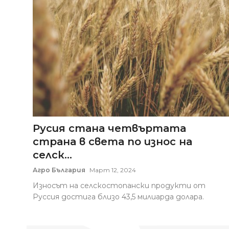
Русия стана четвъртата
страна в света по износ на
селск...
Агро България
Март 12, 2024
Износът на селскостопански продукти от
Руссия достига близо 43,5 милиарда долара.