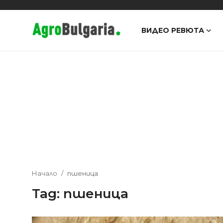
ВИДЕО РЕВЮТА
Видео Ревюта
Интервюта
Предавания
Новини
Съвети
Начало
пшеница
Tag: пшеница