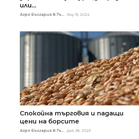
или...
Агро България В.Тъ...
Яну 15, 2024
Спокойна търговия и падащи
цени на борсите
Агро България В.Тъ...
Дек 28, 2023