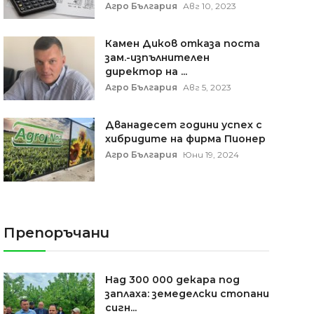
Агро България
Авг 10, 2023
Камен Диков отказа поста
зам.-изпълнителен
директор на ...
Агро България
Авг 5, 2023
Дванадесет години успех с
хибридите на фирма Пионер
Агро България
Юни 19, 2024
Препоръчани
Над 300 000 декара под
заплаха: земеделски стопани
сигн...