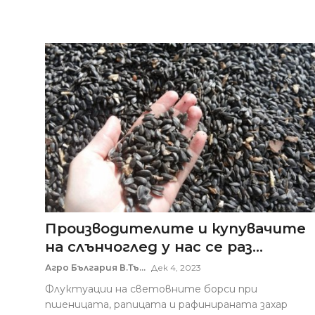
Производителите и купувачите
на слънчоглед у нас се раз...
Агро България В.Тъ...
Дек 4, 2023
Флуктуации на световните борси при
пшеницата, рапицата и рафинираната захар