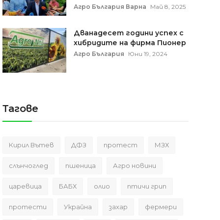
Агро България Варна
Май 8, 2025
Дванадесет години успех с
хибридите на фирма Пионер
Агро България
Юни 19, 2024
Тагове
Кирил Вътев
ДФЗ
протест
МЗХ
слънчоглед
пшеница
Агро новини
царевица
БАБХ
олио
птичи грип
протести
Украйна
захар
фермери