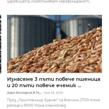
царевицата, поевтиняват нерафиниранот...
Изнасяме 3 пъти повече пшеница
и 20 пъти повече ечемик ...
Агро България В.Тъ...
Ное 23, 2023
През „Пристанище Бургас“ са внесени 2700 тона
рапица и 9000 тона слънчоглед