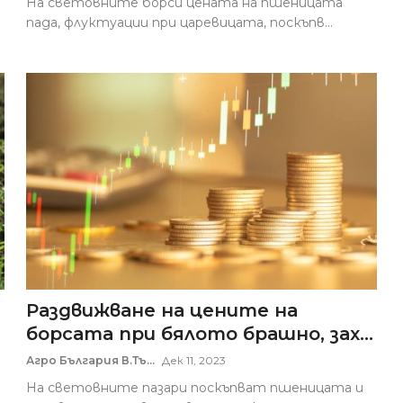
На световните борси цената на пшеницата
пада, флуктуации при царевицата, поскъпв...
Раздвижване на цените на
борсата при бялото брашно, зах...
Агро България В.Тъ...
Дек 11, 2023
На световните пазари поскъпват пшеницата и