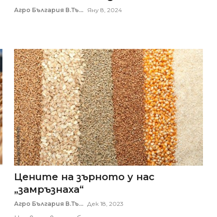
Агро България В.Тъ...
Яну 8, 2024
Цените на зърното у нас
„замръзнаха“
Агро България В.Тъ...
Дек 18, 2023