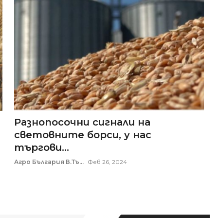
Разнопосочни сигнали на
световните борси, у нас
търгови...
Агро България В.Тъ...
Фев 26, 2024