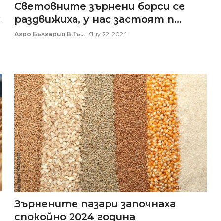
Световните зърнени борси се
е
раздвижиха, у нас застоят п...
Агро България В.Тъ...
Яну 22, 2024
Зърнените пазари започнаха
спокойно 2024 година