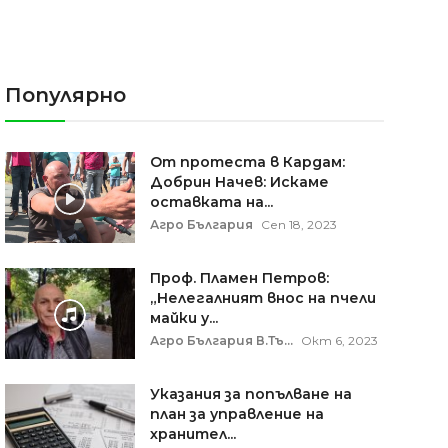
Популярно
От протеста в Кардам:
Добрин Начев: Искаме
оставката на...
Агро България
Сеп 18, 2023
Проф. Пламен Петров:
„Нелегалният внос на пчели
майки у...
Агро България В.Тъ...
Окт 6, 2023
Указания за попълване на
план за управление на
хранител...