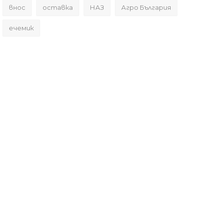
внос
оставка
НАЗ
Агро България
ечемик