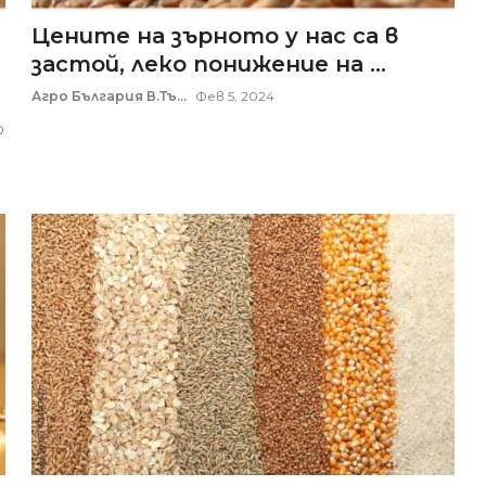
Цените на зърното у нас са в
застой, леко понижение на ...
Агро България В.Тъ...
Фев 5, 2024
о