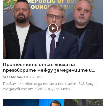
Протестите отстъпиха на
преговорите между земеделците и...
Агро България
Яну 22, 2024
Правителството да поеме ангажимент във връзка
със загубите от евтиния украински ...