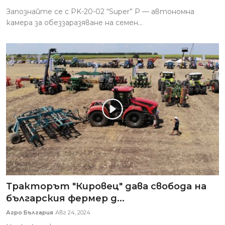
Запознайте се с PK-20-02 “Super” P — автономна
камера за обеззаразяване на семен...
Тракторът "Кировец" дава свобода на
българския фермер д...
Агро България
Авг 24, 2024