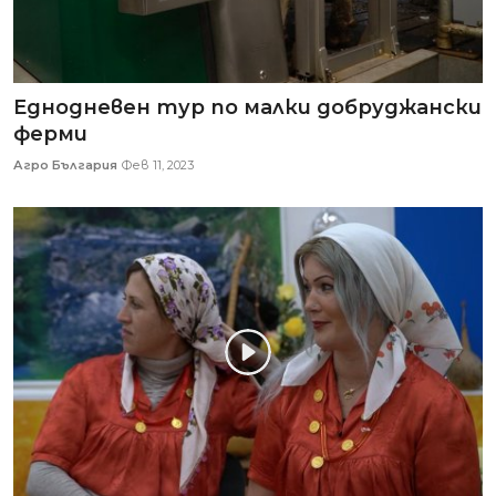
Eднодневен тур по малки добруджански
ферми
Агро България
Фев 11, 2023