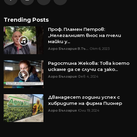
Trending Posts
Проф. Пламен Петров:
„Нелегалният внос на пчели
майки у...
Агро България В.Тъ...
Окт 6, 2023
Радостина Жекова: Това което
искаме да се случи са зако...
Агро България
Фев 4, 2024
Дванадесет години успех с
хибридите на фирма Пионер
Агро България
Юни 19, 2024