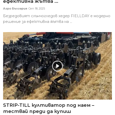
ефективна жътва ...
Агро България
Сеп 18, 2025
Безредовият слънчогледов хедер FIELLDAY е модерно
решение за ефективна жътва на ...
STRIP-TILL култиватор под наем –
тествай преди да купиш