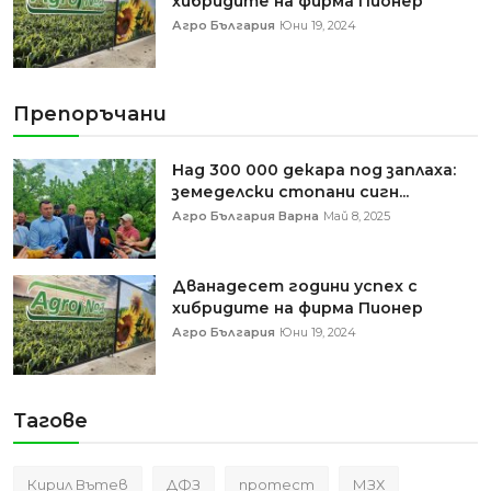
хибридите на фирма Пионер
Агро България
Юни 19, 2024
Препоръчани
Над 300 000 декара под заплаха:
земеделски стопани сигн...
Агро България Варна
Май 8, 2025
Дванадесет години успех с
хибридите на фирма Пионер
Агро България
Юни 19, 2024
Тагове
Кирил Вътев
ДФЗ
протест
МЗХ