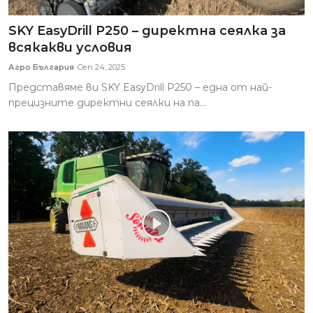
SKY EasyDrill P250 – директна сеялка за
всякакви условия
Агро България
Сеп 24, 2025
Представяме ви SKY EasyDrill P250 – една от най-
прецизните директни сеялки на па...