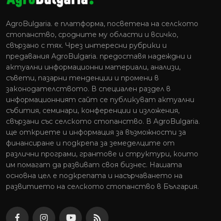
AgroBulgaria. e платформа, посветена на селското
стопанство, сродните му области и всичко,
свързано с тях. Чрез интересни рубрики и
предавания AgroBulgaria. предоставя надеждни и
актуални информационни материали, анализи,
съвети, пазарни тенденции и промени в
законодателството. В специален раздел в
информационният сайт се публикуват актуални
събития, семинари, конференции и изложения,
свързани със селското стопанство. В AgroBulgaria.
ще откриете и информация за възможности за
финансиране и подкрепа за земеделците от
различни програми, грантове и структури, които
им помагат да развиват своя бизнес. Нашата
основна цел е подкрепата и насърчаването на
развитието на селското стопанство в България.