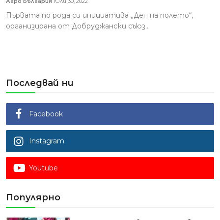
Агро България
Юли 30, 2022
Първата по рода си инициатива „Ден на полето“,
организирана от Добруджански съюз...
Последвай ни
Facebook
Instagram
Youtube
Популярно