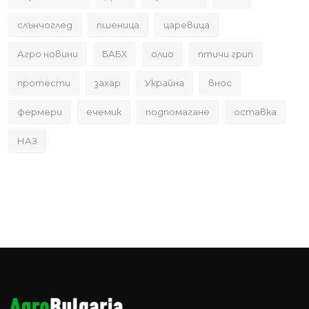
слънчоглед
пшеница
царевица
Агро новини
БАБХ
олио
птичи грип
протести
захар
Украйна
внос
фермери
ечемик
подпомагане
оставка
НАЗ