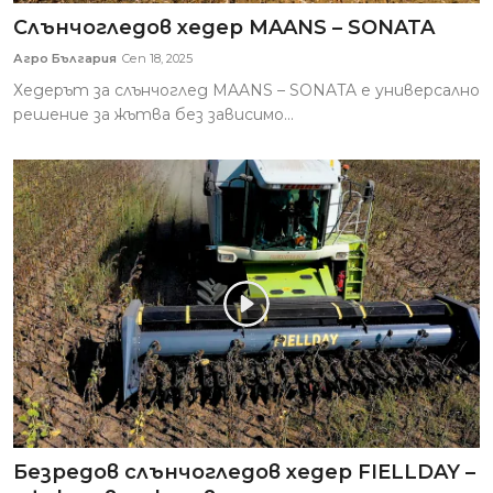
Слънчогледов хедер MAANS – SONATA
Агро България
Сеп 18, 2025
Хедерът за слънчоглед MAANS – SONATA е универсално
решение за жътва без зависимо...
Безредов слънчогледов хедер FIELLDAY –