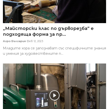
„Майсторски клас по дърворезба“ е
подходяща форма за пр...
Агро България
Фев 12, 2023
Младите хора се запознават със специфичните знания
и умения за художествените п...