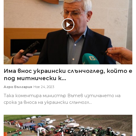
Има внос украински слънчоглед, който е
под митнически к...
Агро България
Ное 24, 2023
Така коментира министър Вътев изтичането на
срока за вноса на украински слънчогл...