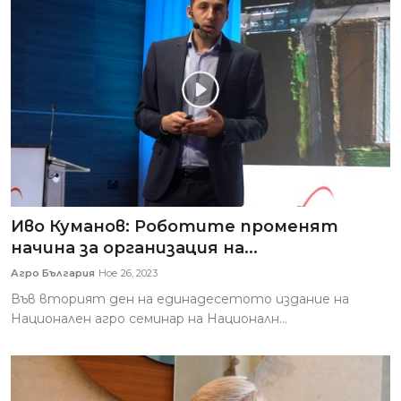
Иво Куманов: Роботите променят
начина за организация на...
Агро България
Ное 26, 2023
Във вторият ден на единадесетото издание на
Национален агро семинар на Националн...