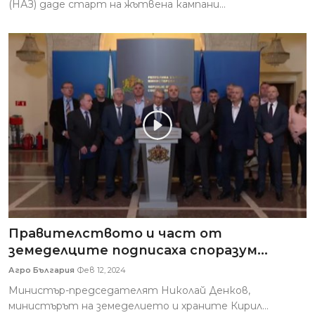
(НАЗ) даде старт на жътвена кампани...
Правителството и част от
земеделците подписаха споразум...
Агро България
Фев 12, 2024
Министър-председателят Николай Денков,
министърът на земеделието и храните Кирил...