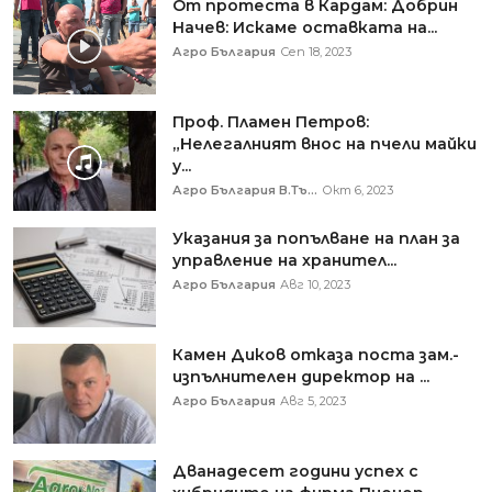
От протеста в Кардам: Добрин
Начев: Искаме оставката на...
Агро България
Сеп 18, 2023
Проф. Пламен Петров:
„Нелегалният внос на пчели майки
у...
Агро България В.Тъ...
Окт 6, 2023
Указания за попълване на план за
управление на хранител...
Агро България
Авг 10, 2023
Камен Диков отказа поста зам.-
изпълнителен директор на ...
Агро България
Авг 5, 2023
Дванадесет години успех с