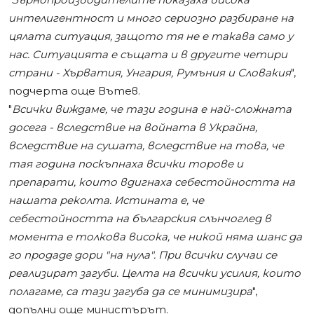
интелигентност и много сериозно разбиране на
цялата ситуация, защото тя не е такава само у
нас. Ситуацията е същата и в другите четири
страни - Хърватия, Унгария, Румъния и Словакия
",
подчерта още Вътев.
"
Всички виждаме, че тази година е най-сложната
досега - вследствие на войната в Украйна,
вследствие на сушата, вследствие на това, че
тая година поскъпнаха всички торове и
препарати, които вдигнаха себестойността на
нашата реколта. Истината е, че
себестойността на българския слънчоглед в
момента е толкова висока, че никой няма шанс да
го продаде дори "на нула". При всички случаи се
реализират загуби. Целта на всички усилия, които
полагаме, са тази загуба да се минимизира
",
допълни още министърът.