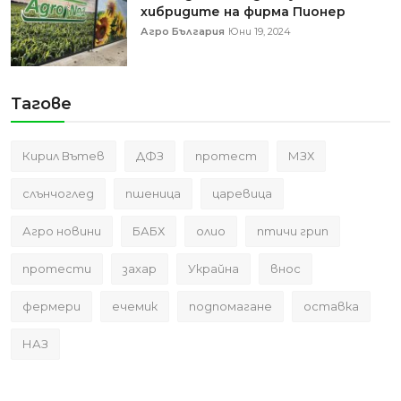
хибридите на фирма Пионер
Агро България
Юни 19, 2024
Тагове
Кирил Вътев
ДФЗ
протест
МЗХ
слънчоглед
пшеница
царевица
Агро новини
БАБХ
олио
птичи грип
протести
захар
Украйна
внос
фермери
ечемик
подпомагане
оставка
НАЗ