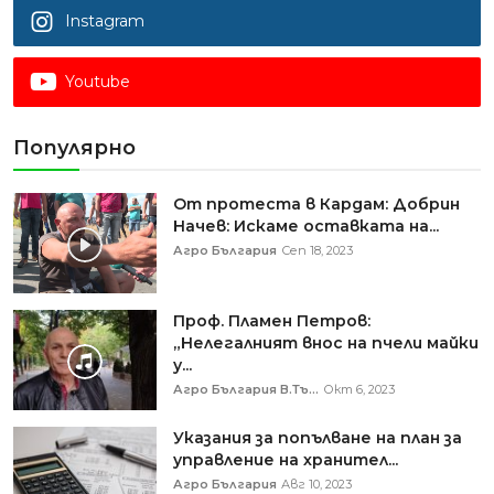
Instagram
Youtube
Популярно
От протеста в Кардам: Добрин
Начев: Искаме оставката на...
Агро България
Сеп 18, 2023
Проф. Пламен Петров:
„Нелегалният внос на пчели майки
у...
Агро България В.Тъ...
Окт 6, 2023
Указания за попълване на план за
управление на хранител...
Агро България
Авг 10, 2023