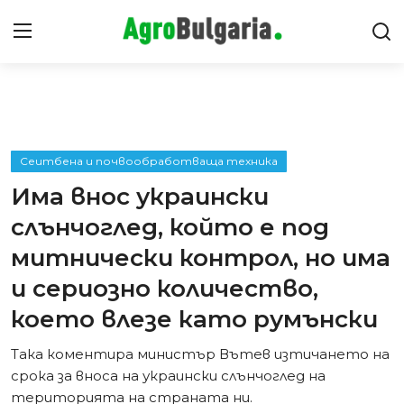
Видео Ревюта
Интервюта
Сеитбена и почвообработваща техника
Има внос украински
Предавания
слънчоглед, който е под
Новини
митнически контрол, но има
и сериозно количество,
Съвети
което влезе като румънски
Така коментира министър Вътев изтичането на
срока за вноса на украински слънчоглед на
територията на страната ни.