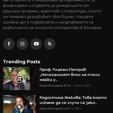
ще откриете и информация за възможности за
финансиране и подкрепа за земеделците от
различни програми, грантове и структури, които
им помагат да развиват своя бизнес. Нашата
основна цел е подкрепата и насърчаването на
развитието на селското стопанство в България.
Trending Posts
Проф. Пламен Петров:
„Нелегалният внос на пчели
майки у...
Агро България В.Тъ...
Окт 6, 2023
Радостина Жекова: Това което
искаме да се случи са зако...
Агро България
Фев 4, 2024