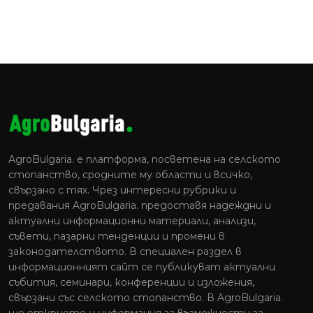
AgroBulgaria. e платформа, посветена на селското
стопанство, сродните му области и всичко,
свързано с тях. Чрез интересни рубрики и
предавания AgroBulgaria. предоставя надеждни и
актуални информационни материали, анализи,
съвети, пазарни тенденции и промени в
законодателството. В специален раздел в
информационният сайт се публикуват актуални
събития, семинари, конференции и изложения,
свързани със селското стопанство. В AgroBulgaria.