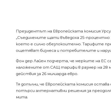
Президентът на Европейската комисия Урсу
„Съединените щати въведоха 25-процентно м
което е силно обезпокоително. Тарифите п
ощетяват бизнеса и потребителите и нару
Фон дер Лайен подчерта, че мерките на ЕС с
наложените от САЩ тарифи в размер на 28 
действия за 26 милиарда евро.
Тя допълни, че Европейската комисия остава
потърси алтернативни решения за преодоля
мита.