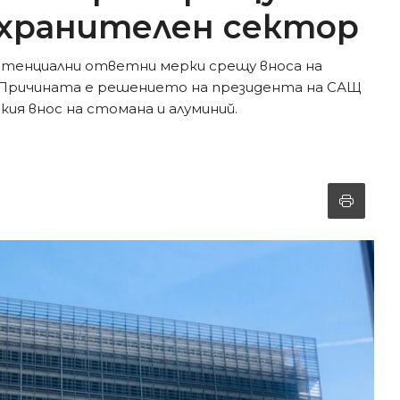
охранителен сектор
отенциални ответни мерки срещу вноса на
. Причината е решението на президента на САЩ
ия внос на стомана и алуминий.