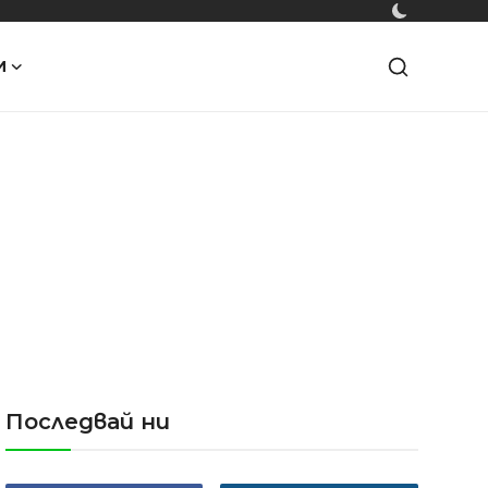
И
Последвай ни