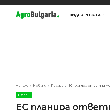
ВИДЕО РЕВЮТА
Видео Ревюта
Интервюта
Предавания
Новини
Съвети
Начало
Новини
Пазари
ЕС планира ответни ме
Пазари
ЕС планира ответ