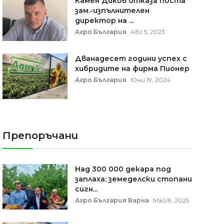
Камен Диков отказа поста
зам.-изпълнителен
директор на ...
Агро България
Авг 5, 2023
Дванадесет години успех с
хибридите на фирма Пионер
Агро България
Юни 19, 2024
Препоръчани
Над 300 000 декара под
заплаха: земеделски стопани
сигн...
Агро България Варна
Май 8, 2025