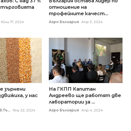
хов: С над 37 %
България остава лидер по
а търговията
отношение на
трофейните качест...
Юни 17, 2024
Агро България
Апр 3, 2024
 зърнени
На ГКПП Капитан
здвижиха, у нас
Андреево ще работят две
лаборатории за ...
.Тъ...
Яну 22, 2024
Агро България
Апр 4, 2024