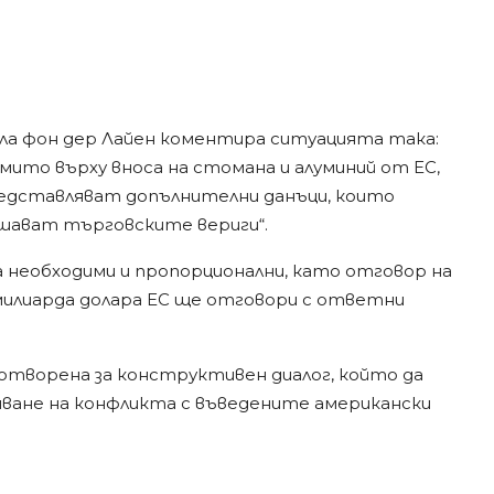
ла фон дер Лайен коментира ситуацията така:
ито върху вноса на стомана и алуминий от ЕС,
редставляват допълнителни данъци, които
шават търговските вериги“.
а необходими и пропорционални, като отговор на
милиарда долара ЕС ще отговори с ответни
 отворена за конструктивен диалог, който да
ване на конфликта с въведените американски