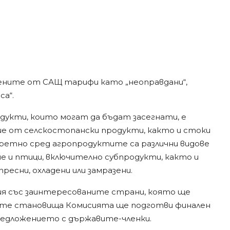
ените от САЩ тарифи като „неоправдани“,
са“.
укти, които могат да бъдат засегнати, е
ие от селскостопански продукти, както и стоки
ретно сред агропродуктите са различни видове
ине и птици, включително субпродукти, както и
пресни, охладени или замразени.
я със заинтересованите страни, която ще
аните становища Комисията ще подготви финален
едложението с държавите-членки.