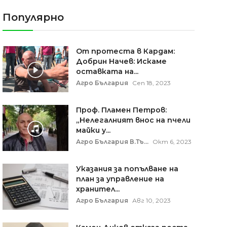
Популярно
От протеста в Кардам:
Добрин Начев: Искаме
оставката на...
Агро България
Сеп 18, 2023
Проф. Пламен Петров:
„Нелегалният внос на пчели
майки у...
Агро България В.Тъ...
Окт 6, 2023
Указания за попълване на
план за управление на
хранител...
Агро България
Авг 10, 2023