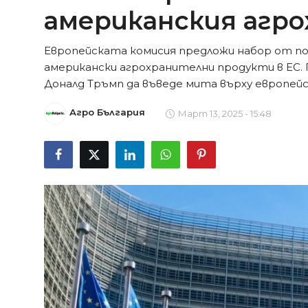
американския агр
Европейската комисия предложи набор от п
американски агрохранителни продукти в ЕС
Доналд Тръмп да въведе мита върху европейск
Агро България
Март 13, 2025 - 15:48