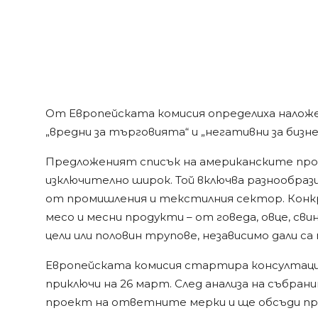
От Европейската комисия определиха налож
„вредни за търговията“ и „негативни за бизне
Предложеният списък на американските прод
изключително широк. Той включва разнообраз
от промишления и текстилния сектор. Конк
месо и месни продукти – от говеда, овце, св
цели или половин трупове, независимо дали са 
Европейската комисия стартира консултаци
приключи на 26 март. След анализа на събр
проект на ответните мерки и ще обсъди пр