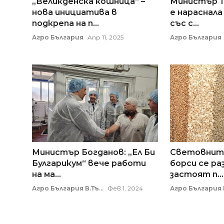
„Великденска кошница“ –
Министър Та
нова инициатива в
е нараснал
подкрепа на п...
със с...
Агро България
Апр 11, 2025
Агро България
Министър Богданов: „Ел Би
Световните
Булгарикум“ вече работи
борси се ра
на ма...
застоят п...
Агро България В.Тъ...
Фев 1, 2024
Агро България В