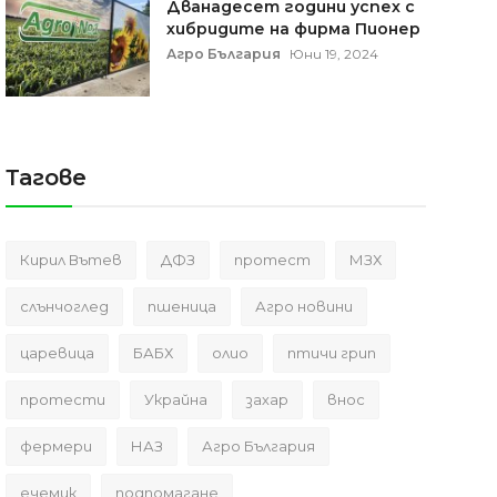
Дванадесет години успех с
хибридите на фирма Пионер
Агро България
Юни 19, 2024
Тагове
Кирил Вътев
ДФЗ
протест
МЗХ
слънчоглед
пшеница
Агро новини
царевица
БАБХ
олио
птичи грип
протести
Украйна
захар
внос
фермери
НАЗ
Агро България
ечемик
подпомагане