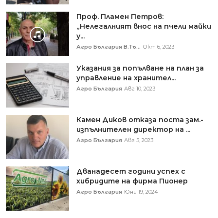
Проф. Пламен Петров:
„Нелегалният внос на пчели майки
у...
Агро България В.Тъ...
Окт 6, 2023
Указания за попълване на план за
управление на хранител...
Агро България
Авг 10, 2023
Камен Диков отказа поста зам.-
изпълнителен директор на ...
Агро България
Авг 5, 2023
Дванадесет години успех с
хибридите на фирма Пионер
Агро България
Юни 19, 2024