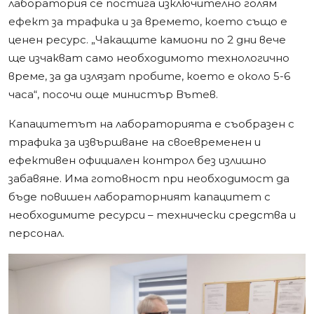
лаборатория се постига изключително голям
ефект за трафика и за времето, което също е
ценен ресурс. „Чакащите камиони по 2 дни вече
ще изчакват само необходимото технологично
време, за да излязат пробите, което е около 5-6
часа“, посочи още министър Вътев.
Капацитетът на лабораторията е съобразен с
трафика за извършване на своевременен и
ефективен официален контрол без излишно
забавяне. Има готовност при необходимост да
бъде повишен лабораторният капацитет с
необходимите ресурси – технически средства и
персонал.