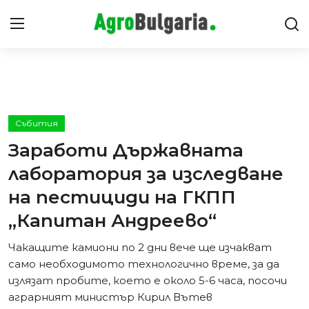
Видео Ревюта
Интервюта
Събития
Заработи Държавната
Предавания
лаборатория за изследване
Новини
на пестициди на ГКПП
„Капитан Андреево“
Съвети
Чакащите камиони по 2 дни вече ще изчакват
само необходимото технологично време, за да
излязат пробите, което е около 5-6 часа, посочи
аграрният министър Кирил Вътев