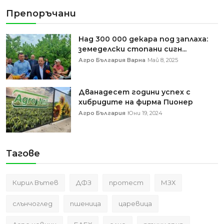
Препоръчани
Над 300 000 декара под заплаха:
земеделски стопани сигн...
Агро България Варна
Май 8, 2025
Дванадесет години успех с
хибридите на фирма Пионер
Агро България
Юни 19, 2024
Тагове
Кирил Вътев
ДФЗ
протест
МЗХ
слънчоглед
пшеница
царевица