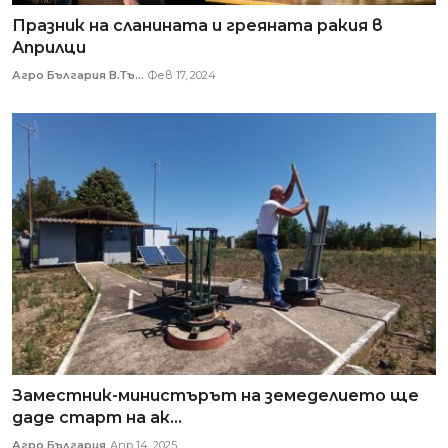
Празник на сланината и греяната ракия в
Априлци
Агро България В.Тъ...
Фев 17, 2024
Заместник-министърът на земеделието ще
даде старт на ак...
Агро България
Апр 14, 2025