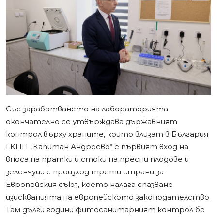
Със заработването на лабораторията
окончателно се утвърждава държавният
контрол върху храните, които влизат в България.
ГКПП „Капитан Андреево“ е първият вход на
вноса на пратки и стоки на пресни плодове и
зеленчуци с произход трети страни за
Европейския съюз, което налага спазване
изискванията на европейското законодателство.
Tам дълги години фитосанитарният контрол бе