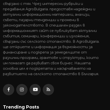
свързано с тях. Чрез интересни рубрики и
предавания AgroBulgaria. предоставя надеждни и
актуални информационни материали, анализи,
съвети, пазарни тенденции и промени в
законодателството. В специален раздел в
информационният сайт се публикуват актуални
събития, семинари, конференции и изложения,
свързани със селското стопанство. В AgroBulgaria.
ще откриете и информация за възможности за
финансиране и подкрепа за земеделците от
различни програми, грантове и структури, които
им помагат да развиват своя бизнес. Нашата
основна цел е подкрепата и насърчаването на
развитието на селското стопанство в България.
Trending Posts