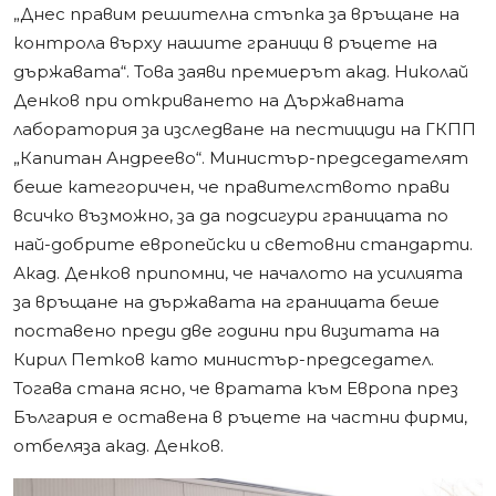
„Днес правим решителна стъпка за връщане на
контрола върху нашите граници в ръцете на
държавата“. Това заяви премиерът акад. Николай
Денков при откриването на Държавната
лаборатория за изследване на пестициди на ГКПП
„Капитан Андреево“. Министър-председателят
беше категоричен, че правителството прави
всичко възможно, за да подсигури границата по
най-добрите европейски и световни стандарти.
Акад. Денков припомни, че началото на усилията
за връщане на държавата на границата беше
поставено преди две години при визитата на
Кирил Петков като министър-председател.
Тогава стана ясно, че вратата към Европа през
България е оставена в ръцете на частни фирми,
отбеляза акад. Денков.