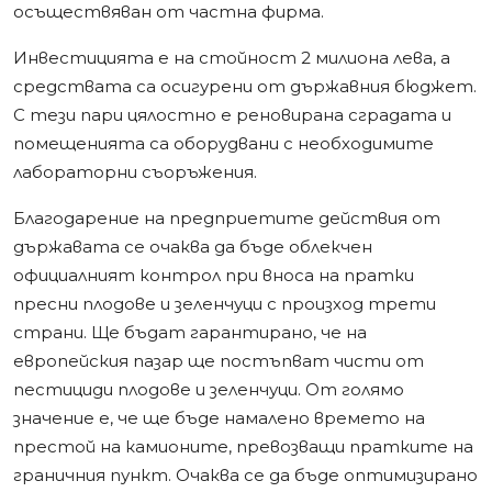
осъществяван от частна фирма.
Инвестицията е на стойност 2 милиона лева, а
средствата са осигурени от държавния бюджет.
С тези пари цялостно е реновирана сградата и
помещенията са оборудвани с необходимите
лабораторни съоръжения.
Благодарение на предприетите действия от
държавата се очаква да бъде облекчен
официалният контрол при вноса на пратки
пресни плодове и зеленчуци с произход трети
страни. Ще бъдат гарантирано, че на
европейския пазар ще постъпват чисти от
пестициди плодове и зеленчуци. От голямо
значение е, че ще бъде намалено времето на
престой на камионите, превозващи пратките на
граничния пункт. Очаква се да бъде оптимизирано