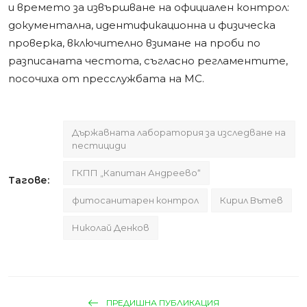
и времето за извършване на официален контрол:
документална, идентификационна и физическа
проверка, включително взимане на проби по
разписаната честота, съгласно регламентите,
посочиха от пресслужбата на МС.
Държавната лаборатория за изследване на
пестициди
ГКПП „Капитан Андреево“
Тагове:
фитосанитарен контрол
Кирил Вътев
Николай Денков
ПРЕДИШНА ПУБЛИКАЦИЯ