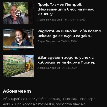
Проф. Пламен Петров:
„Нелегалният внос на пчели
майки у...
Агро България В.Тъ...
Окт 6, 2023
Радостина Жекова: Това което
искаме да се случи са зако...
Агро България
Фев 4, 2024
Дванадесет години успех с
хибридите на фирма Пионер
Агро България
Юни 19, 2024
Абонамент
Абонирай се и получавай периодично нашите агро
новини, ревюта на техника, представяне на