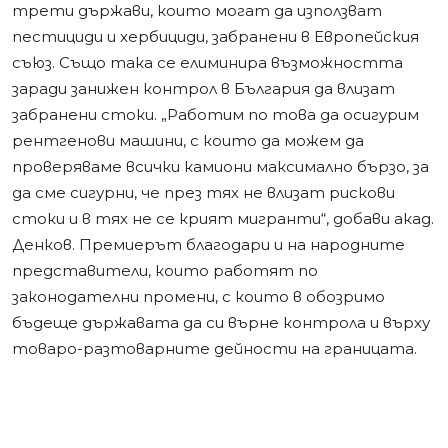
трети държави, които могат да използват
пестициди и хербициди, забранени в Европейския
съюз. Също така се елиминира възможността
заради занижен контрол в България да влизат
забранени стоки. „Работим по това да осигурим
рентгенови машини, с които да можем да
проверяваме всички камиони максимално бързо, за
да сме сигурни, че през тях не влизат рискови
стоки и в тях не се крият мигранти“, добави акад.
Денков. Премиерът благодари и на народните
представители, които работят по
законодателни промени, с които в обозримо
бъдеще държавата да си върне контрола и върху
товаро-разтоварните дейности на границата.