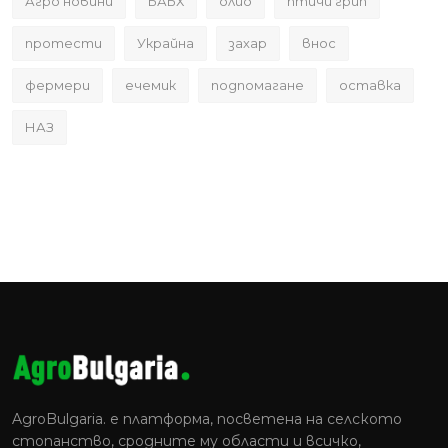
Агро новини
БАБХ
олио
птичи грип
протести
Украйна
захар
внос
фермери
ечемик
подпомагане
оставка
НАЗ
AgroBulgaria. e платформа, посветена на селското
стопанство, сродните му области и всичко,