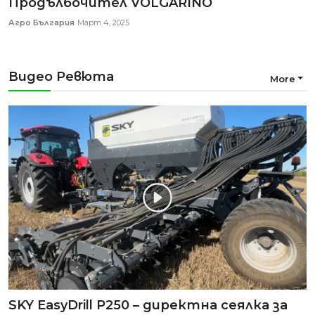
Продълбочител VOLGARINO
Агро България
Март 4, 2025
Видео Ревюта
More
SKY EasyDrill P250 – директна сеялка за