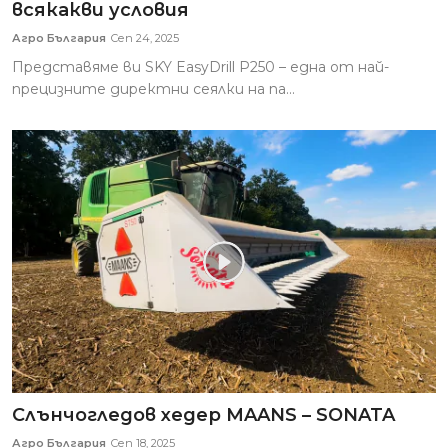
всякакви условия
Агро България
Сеп 24, 2025
Представяме ви SKY EasyDrill P250 – една от най-
прецизните директни сеялки на па...
Слънчогледов хедер MAANS – SONATA
Агро България
Сеп 18, 2025