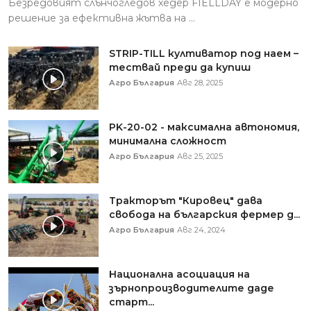
Безредовият слънчогледов хедер FIELLDAY е модерно
решение за ефективна жътва на ...
STRIP-TILL култиватор под наем –
тествай преди да купиш
Агро България
Авг 28, 2025
PK-20-02 - максимална автономия,
минимална сложност
Агро България
Авг 25, 2025
Тракторът "Кировец" дава
свобода на българския фермер д...
Агро България
Авг 24, 2024
Национална асоциация на
зърнопроизводителите даде
старт...