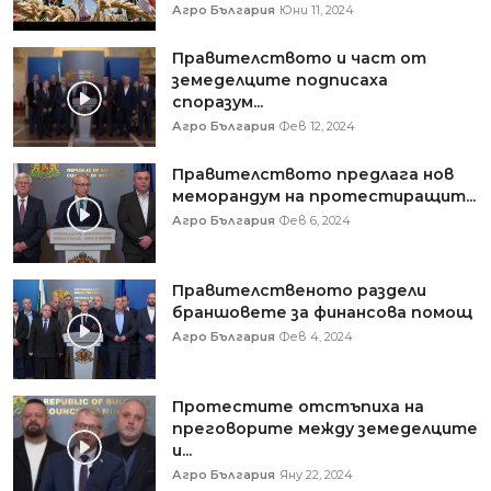
Агро България
Юни 11, 2024
Правителството и част от
земеделците подписаха
споразум...
Агро България
Фев 12, 2024
Правителството предлага нов
меморандум на протестиращит...
Агро България
Фев 6, 2024
Правителственото раздели
браншовете за финансова помощ
Агро България
Фев 4, 2024
Протестите отстъпиха на
преговорите между земеделците
и...
Агро България
Яну 22, 2024