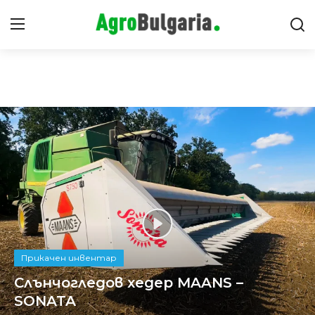
Видео Ревюта
Новини за българското земеделие и животновъдство
Интервюта
Предавания
Новини
Съвети
Прикачен инвентар
Слънчогледов хедер MAANS –
SONATA