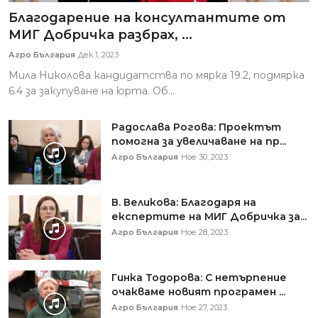
Благодарение на консултантите от
МИГ Добричка разбрах, ...
Агро България
Дек 1, 2023
Мила Николова кандидатства по мярка 19.2, подмярка
6.4 за закупуване на юрта. Об...
Радослава Рогова: Проектът
помогна за увеличаване на пр...
Агро България
Ное 30, 2023
В. Великова: Благодаря на
експертите на МИГ Добричка за...
Агро България
Ное 28, 2023
Гинка Тодорова: С нетърпение
очакваме новият програмен ...
Агро България
Ное 27, 2023