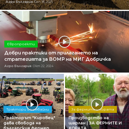
Агро България
Сеп 18, 2025
Европроекти
Добри практики от прилагането на
стратегията за ВОМР на МИГ Добричка
Агро България
Окт 22, 2024
Трактори и комбайни
За фермите и хората
Тракторът "Кировец"
Производство на
дава свобода на
шарлан | ЗА ФЕРМИТЕ И
българския фермер ...
ХОРАТА