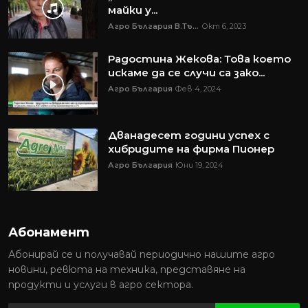
майки у...
Агро България В.Тъ...
Окт 6, 2023
Радостина Жекова: Това което
искаме да се случи са зако...
Агро България
Фев 4, 2024
Дванадесет години успех с
хибридите на фирма Пионер
Агро България
Юни 19, 2024
Абонамент
Абонирай се и получавай периодично нашите агро
новини, ревюта на техника, представяне на
продукти и услуги в агро сектора.