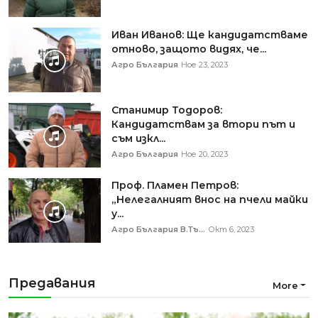
Иван Иванов: Ще кандидатстваме
отново, защото видях, че...
Агро България
Ное 23, 2023
Станимир Тодоров:
Кандидатствам за втори път и
съм изкл...
Агро България
Ное 20, 2023
Проф. Пламен Петров:
„Нелегалният внос на пчели майки
у...
Агро България В.Тъ...
Окт 6, 2023
Предавания
More