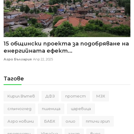
15 общински проекта за подобряване на
енергийната ефект...
Агро България
Апр 22, 2025
Тагове
Кирил Вътев
ДФЗ
протест
МЗХ
слънчоглед
пшеница
царевица
Агро новини
БАБХ
олио
птичи грип
протести
Украйна
захар
внос