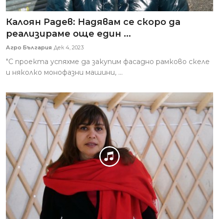
Калоян Радев: Надявам се скоро да
реализираме още един ...
Агро България
Дек 4, 2023
"С проекта успяхме да закупим фасадно рамково скеле
и няколко монофазни машини, ...