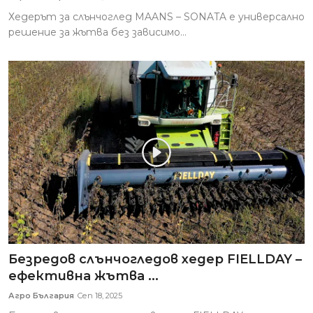
Хедерът за слънчоглед MAANS – SONATA е универсално
решение за жътва без зависимо...
Безредов слънчогледов хедер FIELLDAY –
ефективна жътва ...
Агро България
Сеп 18, 2025