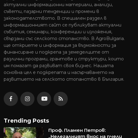
актуални информационни материали, анализи,
съвети, пазарни тенденции и промени в
законодателството. В специален раздел в
информационният сайт се публикуват актуални
събития, семинари, конференции и изложения,
свързани със селското стопанство. В AgroBulgaria.
ще откриете и информация за възможности за
финансиране и подкрепа за земеделците от
различни програми, грантове и структури, които
им помагат да развиват своя бизнес. Нашата
основна цел е подкрепата и насърчаването на
развитието на селското стопанство в България.
Trending Posts
Проф. Пламен Петров:
„Нелегалният внос на пчели