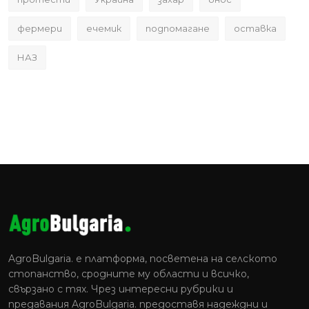
фермери
ечемик
подпомагане
оставка
НАЗ
AgroBulgaria. e платформа, посветена на селското
стопанство, сродните му области и всичко,
свързано с тях. Чрез интересни рубрики и
предавания AgroBulgaria. предоставя надеждни и